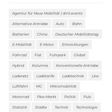
Agentur für Neue Mobilität | dmt.events
Alternative Antriebe
Auto
Bahn
Batterien
China
Deutscher Mobilitätstag
E-Mobilität
E-Motor
Entwicklungen
Fahrrad
Fiat
Fuhrpark
Global
Hybrid
Kolumne
Konventionelle Antriebe
Ladenetz
Ladetarife
Ladetechnik
Lkw
Luftfahrt
MG
Mikromobilität
Motorrad
Pkw-Markt
Politik
Puls
Statistik
Städte
Technik
Technologie