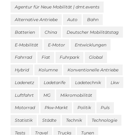
Agentur für Neue Mobilität | dmt.events
Alternative Antriebe
Auto
Bahn
Batterien
China
Deutscher Mobilitätstag
E-Mobilität
E-Motor
Entwicklungen
Fahrrad
Fiat
Fuhrpark
Global
Hybrid
Kolumne
Konventionelle Antriebe
Ladenetz
Ladetarife
Ladetechnik
Lkw
Luftfahrt
MG
Mikromobilität
Motorrad
Pkw-Markt
Politik
Puls
Statistik
Städte
Technik
Technologie
Tests
Travel
Trucks
Tunen