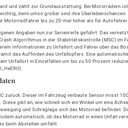
dard und zählt zur Grundausstattung. Bei Motorrädern ist
 wichtig, denn umso größer sind ihre Überlebenschancen.
ür Motorradfahrer bis zu 20-mal höher als für Autofahrer
enen Angaben nun zur Serienreife geführt. Das vernetz
 Crash-Algorithmus in der Stabilitätskontrolle (MSC) im F
rem Informationen zu Unfallort und Fahrer über das Bo
 damit das Auffinden des Unfallopfers. Eine automatisch
am Unfallort in Einzelfällen um bis zu 50 Prozent reduzie
 I_HeERO).
daten
SC zurück. Dieser im Fahrzeug verbaute Sensor misst 10
iese gibt an, wie schnell sich ein Winkel um eine Achse
 Bewegung und Schräglage sich das Motorrad befindet. D
udem automatisch, ob das Motorrad in einen Unfall verwi
s beim Abstellen umfällt.