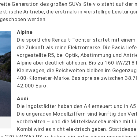
weite Generation des großen SUVs Stelvio steht auf der 
ktrische Antriebe, die erstmals in vierstellige Leistung
hgeschoben werden.
Alpine
Die sportliche Renault-Tochter startet mit einem
die Zukunft als reine Elektromarke. Die Basis liefe
vorgestellte R5, bei Optik, Abstimmung und Antrie
Alpine aber deutlich abheben: Bis zu 160 kW/218 P
Kleinwagen, die Reichweiten bleiben im Gegenzug
400-Kilometer-Marke. Basispreise zwischen 38.7
42.000 Euro.
Audi
Die Ingolstädter haben den A4 erneuert und in A
Die ungeraden Modellziffern sind künftig den Ve
vorbehalten – und die Mittelklassebaureihe mit 
Kombi wird es nicht elektrisch geben. Stattdesse
s zu 270 kW/367 PS zu haben, die unter einem gegenüber 