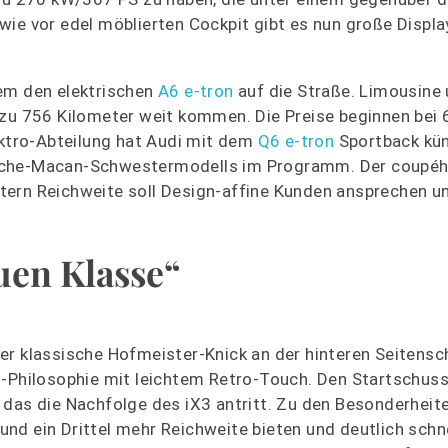
wie vor edel möblierten Cockpit gibt es nun große Displa
dem den elektrischen
A6 e-tron
auf die Straße. Limousine
 zu 756 Kilometer weit kommen. Die Preise beginnen bei 
ektro-Abteilung hat Audi mit dem
Q6 e-tron
Sportback kün
rsche-Macan-Schwestermodells im Programm. Der coupéh
tern Reichweite soll Design-affine Kunden ansprechen u
uen Klasse“
d der klassische Hofmeister-Knick an der hinteren Seiten
-Philosophie mit leichtem Retro-Touch. Den Startschuss 
das die Nachfolge des iX3 antritt. Zu den Besonderheite
nd ein Drittel mehr Reichweite bieten und deutlich schne