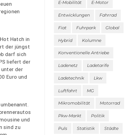
E-Mobilität
E-Motor
neuen
sregionen
Entwicklungen
Fahrrad
Fiat
Fuhrpark
Global
 Hot Hatch in
Hybrid
Kolumne
rt der jüngst
Konventionelle Antriebe
b darf sich
S liefert der
Ladenetz
Ladetarife
 unter der
00 Euro und
Ladetechnik
Lkw
Luftfahrt
MG
Mikromobilität
Motorrad
5 umbenannt.
rbrennerautos
Pkw-Markt
Politik
Limousine und
n sind zu
Puls
Statistik
Städte
dem