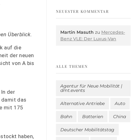
NEUESTER KOMMENTAR
Martin Masuth
zu
Mercedes-
en Überblick.
Benz VLE: Der Luxus-Van
k auf die
eit der neuen
icht von A bis
ALLE THEMEN
Agentur für Neue Mobilität |
dmt.events
In der
t damit das
Alternative Antriebe
Auto
te mit 175
Bahn
Batterien
China
Deutscher Mobilitätstag
stockt haben,