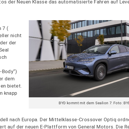
Autos der Neuen Klasse das automatisierte Fahren auf Leve
 7 (
ller nicht
der der
Seal
isch
e
o-Body“)
ber dem
en bietet.
en knapp
BYD kommt mit dem Sealion 7: Foto: BY
dell nach Europa. Der Mittelklasse-Crossover Optiq ordn
iert auf der neuen E-Plattform von General Motors. Die R