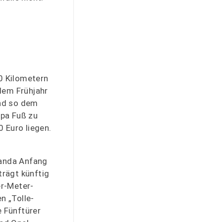
0 Kilometern
 dem Frühjahr
Und so dem
opa Fuß zu
0 Euro liegen.
Panda Anfang
trägt künftig
er-Meter-
n „Tolle-
e Fünftürer