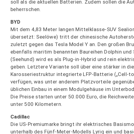
soll als die aktuellen Batterien. Zudem sollen die 
beherrschen.
BYD
Mit dem 4,83 Meter langen Mittelklasse-SUV Sealion
übersetzt: Seelöwe) tritt der chinesische Autoherste
zuletzt gegen das Tesla Model Y an. Den großen Bru
ebenfalls maritim benannten Baureihen Dolphin und 
(Seehund) wird es als Plug-in-Hybrid und rein elektr
geben. Letztere Variante soll über eine stärker in di
Karosseriestruktur integrierte LFP-Batterie („Cell-t
verfügen, was unter anderem Platzvorteile gegenü
üblichen Einbau in einem Modulgehäuse im Unterbod
Die Preise starten unter 50.000 Euro, die Reichweit
unter 500 Kilometern.
Cadillac
Die US-Premiumarke bringt ihr elektrisches Basismo
unterhalb des Fünf-Meter-Modells Lyriq ein und bas