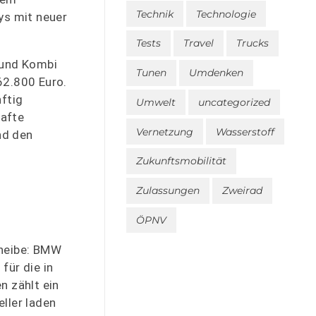
Technik
Technologie
ys mit neuer
Tests
Travel
Trucks
 und Kombi
Tunen
Umdenken
62.800 Euro.
ftig
Umwelt
uncategorized
afte
Vernetzung
Wasserstoff
nd den
Zukunftsmobilität
Zulassungen
Zweirad
ÖPNV
scheibe: BMW
für die in
n zählt ein
ller laden