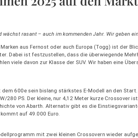
mmen 2025 auf den Markt
d wächst rasant – auch im kommenden Jahr. Wir geben ein
Marken aus Fernost oder auch Europa (Togg) ist der Blic
. Dabei ist festzustellen, dass die überwiegende Mehrh
hlen viele davon zur Klasse der SUV. Wir haben eine Übers
 dem 600e sein bislang stärkstes E-Modell an den Start. 
 kW/280 PS. Der kleine, nur 4,12 Meter kurze Crossover is
ichte von Abarth. Alternativ gibt es die Einstiegsvarian
l kommt auf 49.000 Euro.
odellprogramm mit zwei kleinen Crossovern wieder aufge