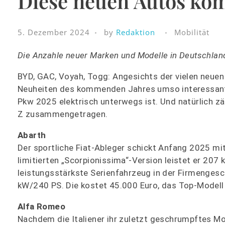
Diese neuen Autos ko
5. Dezember 2024
by
Redaktion
Mobilität
Die Anzahle neuer Marken und Modelle in Deutschlan
BYD, GAC, Voyah, Togg: Angesichts der vielen neuen 
Neuheiten des kommenden Jahres umso interessanter
Pkw 2025 elektrisch unterwegs ist. Und natürlich zä
Z zusammengetragen.
Abarth
Der sportliche Fiat-Ableger schickt Anfang 2025 mit
limitierten „Scorpionissima“-Version leistet er 207
leistungsstärkste Serienfahrzeug in der Firmengesch
kW/240 PS. Die kostet 45.000 Euro, das Top-Model
Alfa Romeo
Nachdem die Italiener ihr zuletzt geschrumpftes M