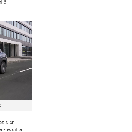
l 3
D
et sich
eichweiten