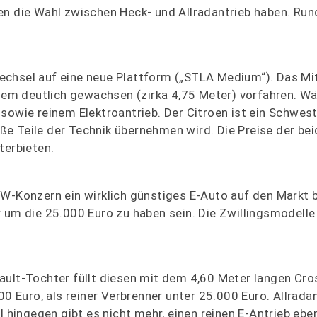
en die Wahl zwischen Heck- und Allradantrieb haben. Ru
echsel auf eine neue Plattform („STLA Medium“). Das Mit
llem deutlich gewachsen (zirka 4,75 Meter) vorfahren. W
 sowie reinem Elektroantrieb. Der Citroen ist ein Schwes
e Teile der Technik übernehmen wird. Die Preise der be
terbieten.
VW-Konzern ein wirklich günstiges E-Auto auf den Markt b
 um die 25.000 Euro zu haben sein. Die Zwillingsmodelle
ault-Tochter füllt diesen mit dem 4,60 Meter langen Cr
0 Euro, als reiner Verbrenner unter 25.000 Euro. Allradan
 hingegen gibt es nicht mehr, einen reinen E-Antrieb eben