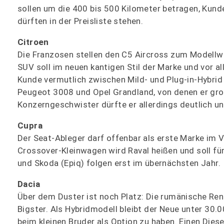
sollen um die 400 bis 500 Kilometer betragen, Kund
dürften in der Preisliste stehen.
Citroen
Die Franzosen stellen den C5 Aircross zum Modellw
SUV soll im neuen kantigen Stil der Marke und vor a
Kunde vermutlich zwischen Mild- und Plug-in-Hybrid
Peugeot 3008 und Opel Grandland, von denen er groß
Konzerngeschwister dürfte er allerdings deutlich un
Cupra
Der Seat-Ableger darf offenbar als erste Marke im 
Crossover-Kleinwagen wird Raval heißen und soll für
und Skoda (Epiq) folgen erst im übernächsten Jahr.
Dacia
Über dem Duster ist noch Platz: Die rumänische Ren
Bigster. Als Hybridmodell bleibt der Neue unter 30.00
beim kleinen Bruder als Option zu haben. Einen Diesel