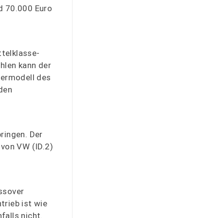
nd 70.000 Euro
telklasse-
ählen kann der
termodell des
iden
ringen. Der
 von VW (ID.2)
ossover
trieb ist wie
falls nicht.