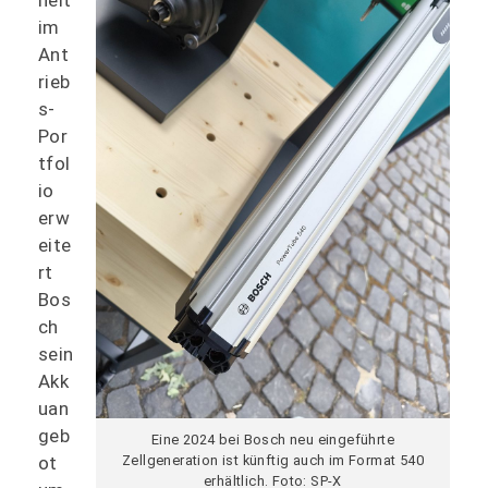
im
Ant
rieb
s-
Por
tfol
io
erw
eite
rt
Bos
ch
sein
Akk
uan
geb
Eine 2024 bei Bosch neu eingeführte
ot
Zellgeneration ist künftig auch im Format 540
erhältlich. Foto: SP-X