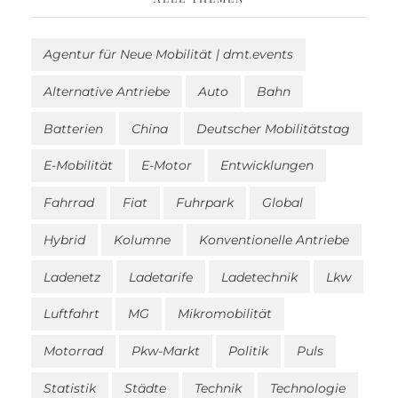
Agentur für Neue Mobilität | dmt.events
Alternative Antriebe
Auto
Bahn
Batterien
China
Deutscher Mobilitätstag
E-Mobilität
E-Motor
Entwicklungen
Fahrrad
Fiat
Fuhrpark
Global
Hybrid
Kolumne
Konventionelle Antriebe
Ladenetz
Ladetarife
Ladetechnik
Lkw
Luftfahrt
MG
Mikromobilität
Motorrad
Pkw-Markt
Politik
Puls
Statistik
Städte
Technik
Technologie