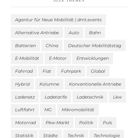
ALLE THEMEN
Agentur für Neue Mobilität | dmt.events
Alternative Antriebe
Auto
Bahn
Batterien
China
Deutscher Mobilitätstag
E-Mobilität
E-Motor
Entwicklungen
Fahrrad
Fiat
Fuhrpark
Global
Hybrid
Kolumne
Konventionelle Antriebe
Ladenetz
Ladetarife
Ladetechnik
Lkw
Luftfahrt
MG
Mikromobilität
Motorrad
Pkw-Markt
Politik
Puls
Statistik
Städte
Technik
Technologie