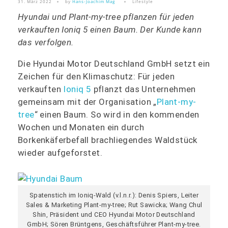
31. März 2022
by
Hans-Joachim Mag
Lifestyle
Hyundai und Plant-my-tree pflanzen für jeden
verkauften Ioniq 5 einen Baum. Der Kunde kann
das verfolgen.
Die Hyundai Motor Deutschland GmbH setzt ein
Zeichen für den Klimaschutz: Für jeden
verkauften
Ioniq 5
pflanzt das Unternehmen
gemeinsam mit der Organisation „
Plant-my-
tree
“ einen Baum. So wird in den kommenden
Wochen und Monaten ein durch
Borkenkäferbefall brachliegendes Waldstück
wieder aufgeforstet.
Spatenstich im Ioniq-Wald (v.l.n.r.): Denis Spiers, Leiter
Sales & Marketing Plant-my-tree; Rut Sawicka; Wang Chul
Shin, Präsident und CEO Hyundai Motor Deutschland
GmbH; Sören Brüntgens, Geschäftsführer Plant-my-tree.