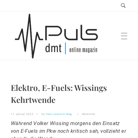
Puls Magazin
Elektro, E-Fuels: Wissings
Zukunft der Mobilität
Kehrtwende
17. Januar 2022
by
Hans-Joachim Mag
Mobilität
Während Volker Wissing morgens den Einsatz
von E-Fuels im Pkw noch kritisch sah, vollzieht er