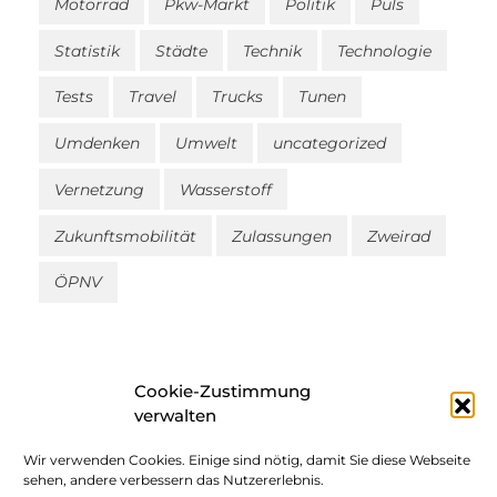
Motorrad
Pkw-Markt
Politik
Puls
Statistik
Städte
Technik
Technologie
Tests
Travel
Trucks
Tunen
Umdenken
Umwelt
uncategorized
Vernetzung
Wasserstoff
Zukunftsmobilität
Zulassungen
Zweirad
ÖPNV
Cookie-Zustimmung
verwalten
Wir verwenden Cookies. Einige sind nötig, damit Sie diese Webseite
Impressum
sehen, andere verbessern das Nutzererlebnis.