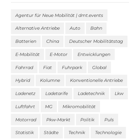
Agentur für Neue Mobilität | dmt.events
Alternative Antriebe
Auto
Bahn
Batterien
China
Deutscher Mobilitätstag
E-Mobilität
E-Motor
Entwicklungen
Fahrrad
Fiat
Fuhrpark
Global
Hybrid
Kolumne
Konventionelle Antriebe
Ladenetz
Ladetarife
Ladetechnik
Lkw
Luftfahrt
MG
Mikromobilität
Motorrad
Pkw-Markt
Politik
Puls
Statistik
Städte
Technik
Technologie