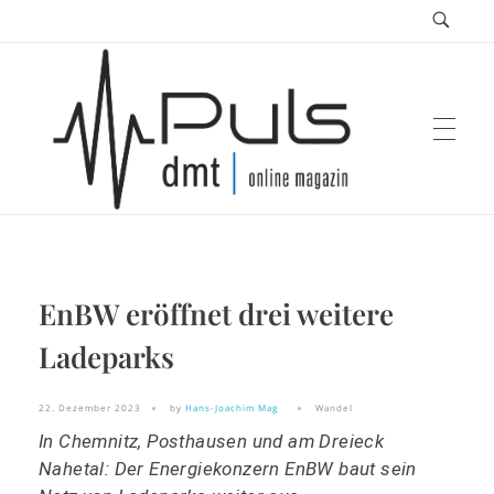
Puls Magazin
EnBW eröffnet drei weitere
Zukunft der Mobilität
Ladeparks
22. Dezember 2023
by
Hans-Joachim Mag
Wandel
In Chemnitz, Posthausen und am Dreieck
Nahetal: Der Energiekonzern EnBW baut sein