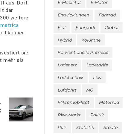
tt aus. Dort
E-Mobilität
E-Motor
it der
Entwicklungen
Fahrrad
 300 weitere
matrics
Fiat
Fuhrpark
Global
ort können
Hybrid
Kolumne
vestiert sie
Konventionelle Antriebe
t mehr als
Ladenetz
Ladetarife
Ladetechnik
Lkw
Luftfahrt
MG
Mikromobilität
Motorrad
g
Pkw-Markt
Politik
Puls
Statistik
Städte