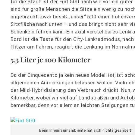
für die Stadt ist der Fiat 500 nach wie vor ein guter 
sind für große Menschen die Sitze ein wenig zu hoc
angebracht; zwar besaß „unser“ 500 einen höhenverst
Sitzfläche nach unten – und das bringt nicht sehr v
Schenkeln führen kann. Ein axial verstellbares Lenk
Bord ist die Taste für den City-Lenkradmodus, nach 
Flitzer am Fahren, reagiert die Lenkung im Normalm
5,3 Liter je 100 Kilometer
Da der Cinquecento ja kein neues Modell ist, ist sch
allgemeinen Anmerkungen belassen wollen. Vielmehr 
der Mild-Hybridisierung den Verbrauch drückt. Nun, 
Kilometer, wobei wir viel auf Landstraßen und Aut
bemerkbar, denn vor allem an leichten Steigungen t
Beim Innenraumambiente hat sich nichts geändert.