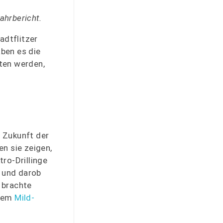
ahrbericht.
adtflitzer
aben es die
ten werden,
e Zukunft der
en sie zeigen,
tro-Drillinge
 und darob
d brachte
inem
Mild-