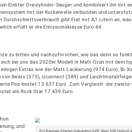
n Einliter-Dreizylinder-Sauger und kombiniert ihn mit 
iemensystem mit der Kurbelwelle verbunden und unterstü
n Durchschnittsverbrauch gibt Fiat mit 4,1 Litern an, wa
lich erfüllt er die Emissionsklasse Euro 6d.
nze zu bitten und nachzuforschen, wie das denn so funkt
sich bei uns das 2020er Modell in Matt-Grün mit dem hi
t einigen Extras wie der Matt-Lackierung (974 Euro), Bi-X
m von Beats (575), Uconnect (389) und Leichtmetallfelg
ante Pop kostet 13.637 Euro. Zum Vergleich: die zweite
ostet als Rock Star 17.439 Euro.
chon
ienung, und
Ein Riemen-Starter-Generator hilft dem 500 Hybrid 