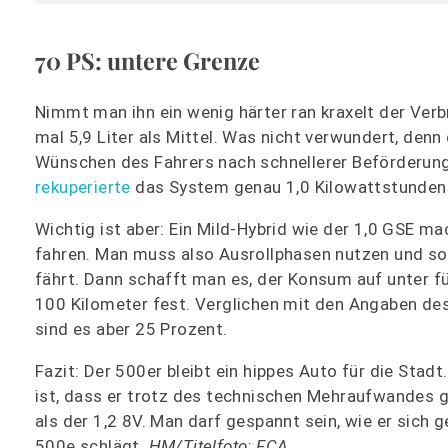
70 PS: untere Grenze
Nimmt man ihn ein wenig härter ran kraxelt der Ver
mal 5,9 Liter als Mittel. Was nicht verwundert, den
Wünschen des Fahrers nach schnellerer Beförderun
rekuperierte
das System genau 1,0 Kilowattstunden
Wichtig ist aber: Ein Mild-Hybrid wie der 1,0 GSE m
fahren. Man muss also Ausrollphasen nutzen und sol
fährt. Dann schafft man es, der Konsum auf unter fün
100 Kilometer fest. Verglichen mit den Angaben des 
sind es aber 25 Prozent.
Fazit: Der 500er bleibt ein hippes Auto für die Stadt
ist, dass er trotz des technischen Mehraufwandes g
als der 1,2 8V. Man darf gespannt sein, wie er sich 
500e schlägt.
HM/Titelfoto: FCA