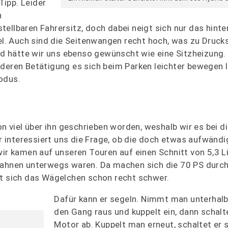
Tipp. Leider
h
ellbaren Fahrersitz, doch dabei neigt sich nur das hinte
iel. Auch sind die Seitenwangen recht hoch, was zu Druck
rad hätte wir uns ebenso gewünscht wie eine Sitzheizung
deren Betätigung es sich beim Parken leichter bewegen l
odus.
on viel über ihn geschrieben worden, weshalb wir es bei d
interessiert uns die Frage, ob die doch etwas aufwändi
wir kamen auf unseren Touren auf einen Schnitt von 5,3 Li
obahnen unterwegs waren. Da machen sich die 70 PS durc
ut sich das Wägelchen schon recht schwer.
Dafür kann er segeln. Nimmt man unterhal
den Gang raus und kuppelt ein, dann schalt
Motor ab. Kuppelt man erneut, schaltet er 