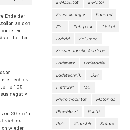
E-Mobilität
E-Motor
Entwicklungen
Fahrrad
re Ende der
stellen an den
Fiat
Fuhrpark
Global
. Immer an
ässt. Ist der
Hybrid
Kolumne
Konventionelle Antriebe
Ladenetz
Ladetarife
iesen
Ladetechnik
Lkw
gere Technik
ter je 100
Luftfahrt
MG
haus negativ
Mikromobilität
Motorrad
Pkw-Markt
Politik
b von 30 km/h
et sich der
Puls
Statistik
Städte
sich wieder