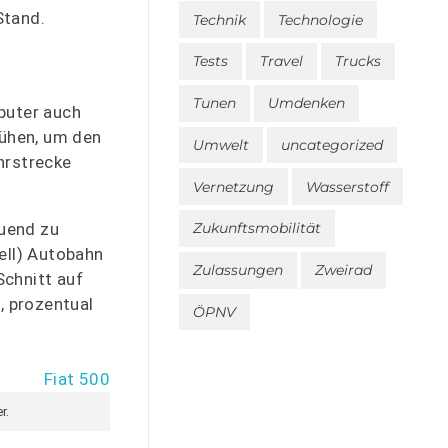
Stand.
Technik
Technologie
Tests
Travel
Trucks
Tunen
Umdenken
puter auch
mühen, um den
Umwelt
uncategorized
hrstrecke
Vernetzung
Wasserstoff
auend zu
Zukunftsmobilität
ell) Autobahn
Zulassungen
Zweirad
Schnitt auf
, prozentual
ÖPNV
r.