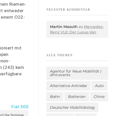
einem Riemen-
NEUESTER KOMMENTAR
tzt entweder
s einem CO2-
Martin Masuth
zu
Mercedes-
Benz VLE: Der Luxus-Van
ioniert mit
ppen
ALLE THEMEN
enon-
en (243) kam
Agentur für Neue Mobilität |
 verfügbare
dmt.events
Alternative Antriebe
Auto
Bahn
Batterien
China
Deutscher Mobilitätstag
auf die Sprünge.