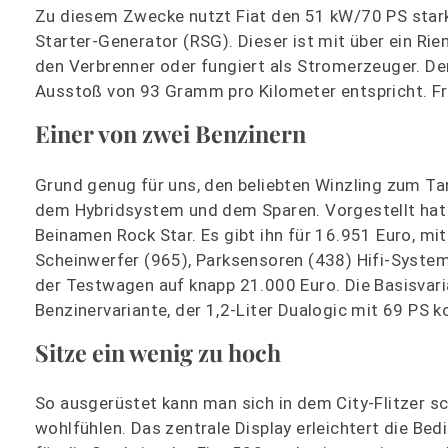
Zu diesem Zwecke nutzt Fiat den 51 kW/70 PS starke
Starter-Generator (RSG). Dieser ist mit über ein R
den Verbrenner oder fungiert als Stromerzeuger. De
Ausstoß von 93 Gramm pro Kilometer entspricht. Frei
Einer von zwei Benzinern
Grund genug für uns, den beliebten Winzling zum Ta
dem Hybridsystem und dem Sparen. Vorgestellt hat 
Beinamen Rock Star. Es gibt ihn für 16.951 Euro, mi
Scheinwerfer (965), Parksensoren (438) Hifi-Syste
der Testwagen auf knapp 21.000 Euro. Die Basisvari
Benzinervariante, der 1,2-Liter Dualogic mit 69 PS k
Sitze ein wenig zu hoch
So ausgerüstet kann man sich in dem City-Flitzer s
wohlfühlen. Das zentrale Display erleichtert die Bed