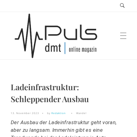
Puls Magazin
Ladeinfrastruktur:
Zukunft der Mobilität
Schleppender Ausbau
13. November 2023
by
Redaktion
Wandel
Der Ausbau der Ladeinfrastruktur geht voran,
aber zu langsam. Immerhin gibt es eine