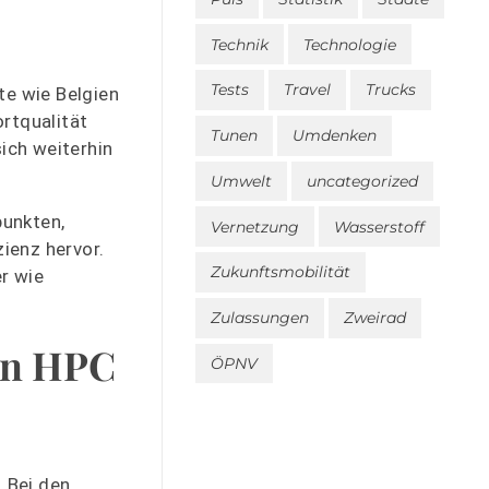
Technik
Technologie
Tests
Travel
Trucks
te wie Belgien
rtqualität
Tunen
Umdenken
ich weiterhin
Umwelt
uncategorized
punkten,
Vernetzung
Wasserstoff
zienz hervor.
Zukunftsmobilität
r wie
Zulassungen
Zweirad
en HPC
ÖPNV
 Bei den