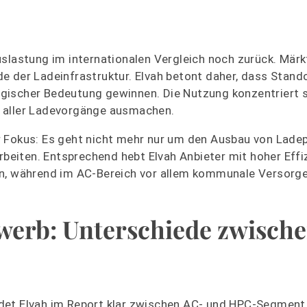
slastung im internationalen Vergleich noch zurück. Märk
e der Ladeinfrastruktur. Elvah betont daher, dass Stando
gischer Bedeutung gewinnen. Die Nutzung konzentriert s
t aller Ladevorgänge ausmachen.
r Fokus: Es geht nicht mehr nur um den Ausbau von Lade
rbeiten. Entsprechend hebt Elvah Anbieter mit hoher Effi
an, während im AC-Bereich vor allem kommunale Versorge
werb: Unterschiede zwisch
det Elvah im Report klar zwischen AC- und HPC-Segment.