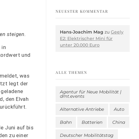
NEUESTER KOMMENTAR
Hans-Joachim Mag
zu
Geely
en steigen.
E2: Elektrischer Mini für
unter 20.000 Euro
 in
kordwert und
ALLE THEMEN
emeldet, was
tzt legt der
e geladene
Agentur für Neue Mobilität |
dmt.events
, den Elvah
urückführt.
Alternative Antriebe
Auto
Bahn
Batterien
China
 Juni auf bis
den zu einer
Deutscher Mobilitätstag