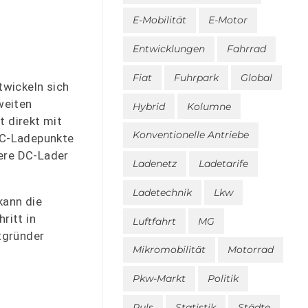
E-Mobilität
E-Motor
Entwicklungen
Fahrrad
Fiat
Fuhrpark
Global
wickeln sich
weiten
Hybrid
Kolumne
t direkt mit
Konventionelle Antriebe
AC-Ladepunkte
ere DC-Lader
Ladenetz
Ladetarife
Ladetechnik
Lkw
kann die
ritt in
Luftfahrt
MG
itgründer
Mikromobilität
Motorrad
Pkw-Markt
Politik
Puls
Statistik
Städte