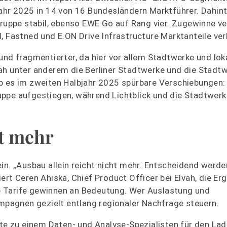
ahr 2025 in 14 von 16 Bundesländern Marktführer. Dahint
gruppe stabil, ebenso EWE Go auf Rang vier. Zugewinne v
, Fastned und E.ON Drive Infrastructure Marktanteile verl
und fragmentierter, da hier vor allem Stadtwerke und lok
ah unter anderem die Berliner Stadtwerke und die Stadt
ab es im zweiten Halbjahr 2025 spürbare Verschiebungen
uppe aufgestiegen, während Lichtblick und die Stadtwer
ht mehr
e ein. „Ausbau allein reicht nicht mehr. Entscheidend werd
ert Ceren Ahiska, Chief Product Officer bei Elvah, die Er
e Tarife gewinnen an Bedeutung. Wer Auslastung und
ampagnen gezielt entlang regionaler Nachfrage steuern.
rate zu einem Daten- und Analyse-Spezialisten für den La