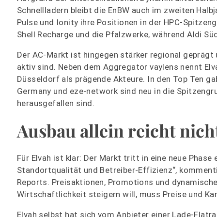
Schnellladern bleibt die EnBW auch im zweiten Halbj
Pulse und Ionity ihre Positionen in der HPC-Spitzen
Shell Recharge und die Pfalzwerke, während Aldi Süd
Der AC-Markt ist hingegen stärker regional geprägt 
aktiv sind. Neben dem Aggregator vaylens nennt Elv
Düsseldorf als prägende Akteure. In den Top Ten g
Germany und eze-network sind neu in die Spitzengr
herausgefallen sind.
Ausbau allein reicht nic
Für Elvah ist klar: Der Markt tritt in eine neue Phas
Standortqualität und Betreiber-Effizienz“, kommenti
Reports. Preisaktionen, Promotions und dynamisch
Wirtschaftlichkeit steigern will, muss Preise und K
Elvah selbst hat sich vom Anbieter einer Lade-Flat