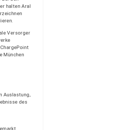
er halten Aral
erzeichnen
ieren.
ale Versorger
werke
: ChargePoint
ke München
en Auslastung,
gebnisse des
demarkt