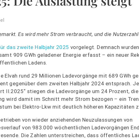
: Die Auslastung steigt
el
markt. Es wird mehr Strom verbraucht, und die Nutzerzahl
ür das zweite Halbjahr 2025
vorgelegt. Demnach wurden
samt 909 GWh geladener Energie erfasst – ein neuer Re
ffentlichen Ladens.
te Elvah rund 29 Millionen Ladevorgänge mit 689 GWh g
ozent gegenüber dem zweiten Halbjahr 2024 entsprach. Je
rt II.2025“ stiegen die Ladevorgänge um 24 Prozent, di
g wird damit im Schnitt mehr Strom bezogen – ein Trend
stum bei Elektro-Lkw mit deutlich höheren Kapazitäten z
. Getrieben von wieder anziehenden Neuzulassungen von
sverlauf von 983.000 wöchentlichen Ladevorgängen Ende
sende. Die Zahlen unterstreichen, dass öffentliches La