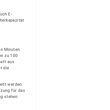
uch E-
cherkapazität
on Minuten.
en zu 100
tatt aus
t die
ellt werden.
tzung für das
ng stehen.