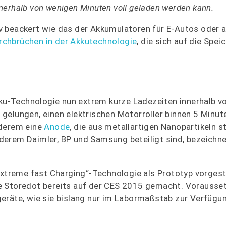
innerhalb von wenigen Minuten voll geladen werden kann.
v beackert wie das der Akkumulatoren für E-Autos oder a
rchbrüchen in der Akkutechnologie
, die sich auf die Spei
kku-Technologie nun extrem kurze Ladezeiten innerhalb v
gelungen, einen elektrischen Motorroller binnen 5 Minut
nderem eine
Anode
, die aus metallartigen Nanopartikeln s
erem Daimler, BP und Samsung beteiligt sind, bezeichne
Extreme fast Charging“-Technologie als Prototyp vorgest
e Storedot bereits auf der CES 2015 gemacht. Vorausse
eräte, wie sie bislang nur im Labormaßstab zur Verfügu