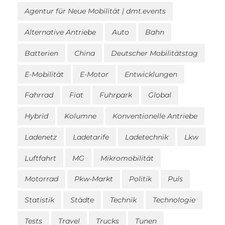
Agentur für Neue Mobilität | dmt.events
Alternative Antriebe
Auto
Bahn
Batterien
China
Deutscher Mobilitätstag
E-Mobilität
E-Motor
Entwicklungen
Fahrrad
Fiat
Fuhrpark
Global
Hybrid
Kolumne
Konventionelle Antriebe
Ladenetz
Ladetarife
Ladetechnik
Lkw
Luftfahrt
MG
Mikromobilität
Motorrad
Pkw-Markt
Politik
Puls
Statistik
Städte
Technik
Technologie
Tests
Travel
Trucks
Tunen