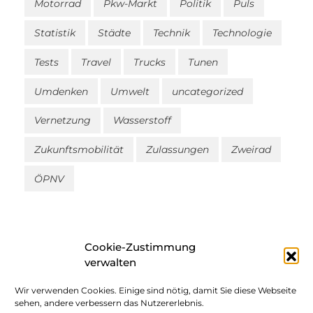
Motorrad
Pkw-Markt
Politik
Puls
Statistik
Städte
Technik
Technologie
Tests
Travel
Trucks
Tunen
Umdenken
Umwelt
uncategorized
Vernetzung
Wasserstoff
Zukunftsmobilität
Zulassungen
Zweirad
ÖPNV
Cookie-Zustimmung
verwalten
Wir verwenden Cookies. Einige sind nötig, damit Sie diese Webseite
Impressum
sehen, andere verbessern das Nutzererlebnis.