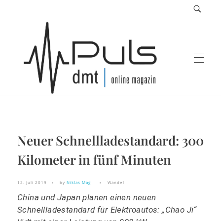
Puls Magazin
Neuer Schnellladestandard: 300
Zukunft der Mobilität
Kilometer in fünf Minuten
12. Juli 2019
by
Niklas Mag
Wandel
China und Japan planen einen neuen
Schnellladestandard für Elektroautos: „Chao Ji“