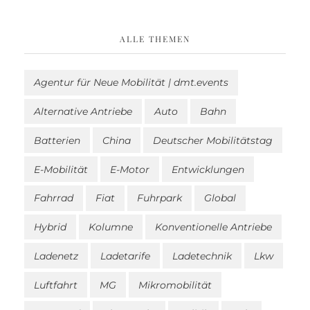
ALLE THEMEN
Agentur für Neue Mobilität | dmt.events
Alternative Antriebe
Auto
Bahn
Batterien
China
Deutscher Mobilitätstag
E-Mobilität
E-Motor
Entwicklungen
Fahrrad
Fiat
Fuhrpark
Global
Hybrid
Kolumne
Konventionelle Antriebe
Ladenetz
Ladetarife
Ladetechnik
Lkw
Luftfahrt
MG
Mikromobilität