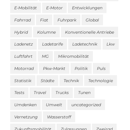
E-Mobilität
E-Motor
Entwicklungen
Fahrrad
Fiat
Fuhrpark
Global
Hybrid
Kolumne
Konventionelle Antriebe
Ladenetz
Ladetarife
Ladetechnik
Lkw
Luftfahrt
MG
Mikromobilität
Motorrad
Pkw-Markt
Politik
Puls
Statistik
Städte
Technik
Technologie
Tests
Travel
Trucks
Tunen
Umdenken
Umwelt
uncategorized
Vernetzung
Wasserstoff
Zukunftsmobilität
Zulassungen
Zweirad