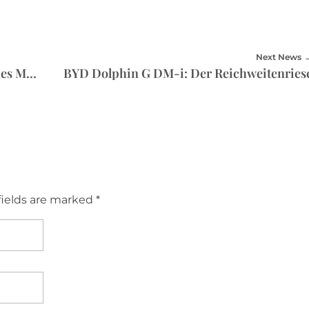
Next News
S4 Honcho: Livewire bringt elektrisches Minibike
BYD Dolphin G DM-i: Der Reichweitenries
fields are marked *