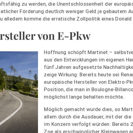
ftsfähig zu werden, die Unentschlossenheit der europäis
taatlicher Förderung deutlich weniger Geld je gebautem A
Zu alledem komme die erratische Zollpolitik eines Donald
rsteller von E-Pkw
Hoffnung schöpft Martinet – selbstve
aus den Entwicklungen im eigenen Hau
fünf Jahren aufgesetzte Nachhaltigke
zeige Wirkung: Bereits heute sei Rena
europäische Hersteller von Elektro-Pk
Position, die man in Boulogne-Billanc
möglichst lange behalten möchte.
Möglich gemacht wurde dies, so Marti
allem durch die Ausdauer, mit der die 
im Konzern verfolgt würden: Bereits
Zoe als erschwinglicher Kleinwagen a