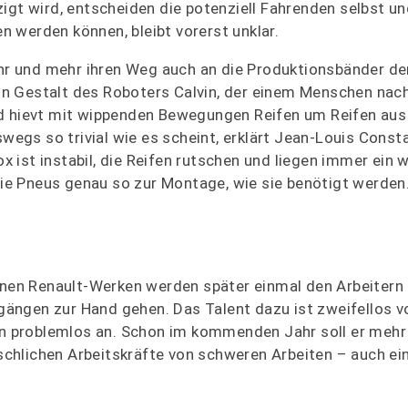
igt wird, entscheiden die potenziell Fahrenden selbst un
 werden können, bleibt vorerst unklar.
ehr und mehr ihren Weg auch an die Produktionsbänder de
n in Gestalt des Roboters Calvin, der einem Menschen na
nd hievt mit wippenden Bewegungen Reifen um Reifen aus
swegs so trivial wie es scheint, erklärt Jean-Louis Cons
ox ist instabil, die Reifen rutschen und liegen immer ein 
 die Pneus genau so zur Montage, wie sie benötigt werden
denen Renault-Werken werden später einmal den Arbeitern 
ängen zur Hand gehen. Das Talent dazu ist zweifellos v
vin problemlos an. Schon im kommenden Jahr soll er mehr
chlichen Arbeitskräfte von schweren Arbeiten – auch ei