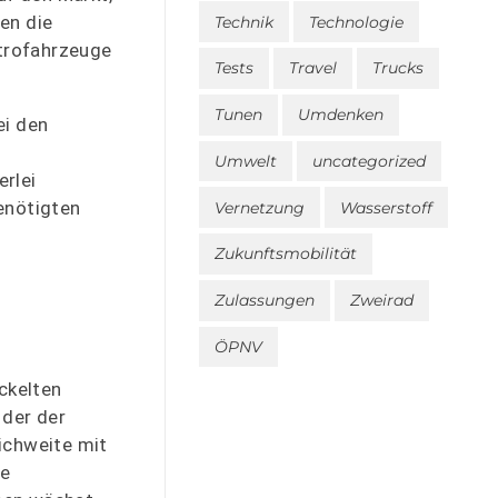
ten die
Technik
Technologie
ktrofahrzeuge
Tests
Travel
Trucks
Tunen
Umdenken
ei den
Umwelt
uncategorized
rlei
enötigten
Vernetzung
Wasserstoff
Zukunftsmobilität
Zulassungen
Zweirad
ÖPNV
ckelten
 der der
eichweite mit
ie