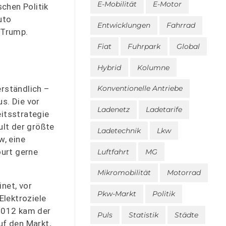
E-Mobilität
E-Motor
chen Politik
uto
Entwicklungen
Fahrrad
 Trump.
Fiat
Fuhrpark
Global
Hybrid
Kolumne
rständlich –
Konventionelle Antriebe
s. Die vor
Ladenetz
Ladetarife
itsstrategie
ult der größte
Ladetechnik
Lkw
w, eine
ourt gerne
Luftfahrt
MG
Mikromobilität
Motorrad
net, vor
Pkw-Markt
Politik
Elektroziele
 2012 kam der
Puls
Statistik
Städte
uf den Markt,