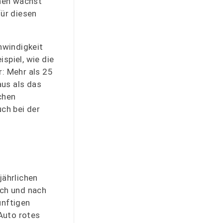
chen wächst
für diesen
hwindigkeit
spiel, wie die
r: Mehr als 25
aus als das
chen
uch bei der
jährlichen
ach und nach
ünftigen
Auto rotes