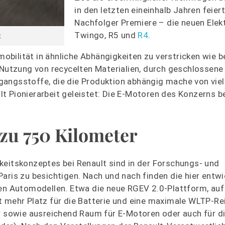
in den letzten eineinhalb Jahren feier
Nachfolger Premiere – die neuen Ele
Twingo, R5 und
R4
.
t
omobilität in ähnliche Abhängigkeiten zu verstricken wie b
 Nutzung von recycelten Materialien, durch geschlossene
angsstoffe, die die Produktion abhängig mache von viele
t Pionierarbeit geleistet: Die E-Motoren des Konzerns b
 zu 750 Kilometer
keitskonzeptes bei Renault sind in der Forschungs- und
aris zu besichtigen. Nach und nach finden die hier entwi
ten Automodellen. Etwa die neue RGEV 2.0-Plattform, auf
et mehr Platz für die Batterie und eine maximale WLTP-R
er sowie ausreichend Raum für E-Motoren oder auch für d