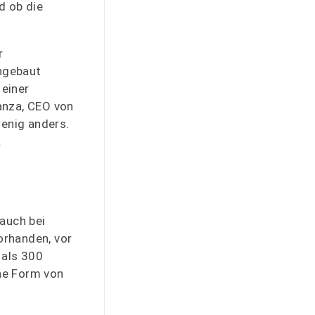
d ob die
r
chgebaut
 einer
tanza, CEO von
wenig anders.
.
auch bei
orhanden, vor
 als 300
ne Form von