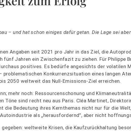
gkeit zum Erfolg
bau – und hat schon einiges dafür getan. Die Lage sei abe
genen Angaben seit 2021 pro Jahr in das Ziel, die Autopro
fünf Jahren ein Zwischenfazit zu ziehen. Für Philippe B
 durchaus positives. Es bedürfe angesichts der volatilen M
a – problematischen Konkurrenzsituation eines langen Ate
, bis 2050 weltweit das Null-Emissions-Ziel erreichen.
nn; mehr noch: Ressourcenschonung und Klimaneutralit
 Töne sind recht neu aus Paris. Cléa Martinet, Direktori
ht die Bedeutung ihres Kernthemas nicht nur für die Welt
 Autoindustrie als „herausfordernd”, aber nicht hoffnung
t gegeben: weltweite Krisen, die Kaufzurückhaltung beso