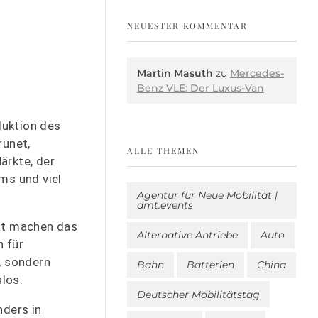
NEUESTER KOMMENTAR
Martin Masuth
zu
Mercedes-
r
Benz VLE: Der Luxus-Van
duktion des
runet,
ALLE THEMEN
ärkte, der
ms und viel
Agentur für Neue Mobilität |
dmt.events
ät machen das
Alternative Antriebe
Auto
n für
, sondern
Bahn
Batterien
China
slos.
Deutscher Mobilitätstag
nders in