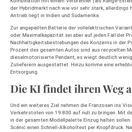
Kombination mit einem Verbrenner (als Range-Exten
der Hybridmarkt nach wie vor sehr stark, allerdings
Antrieb liegt in Indien und Südamerika.
Zur angepeilten Batterie der vollelektrischen Varia
oder Maximalkapazität sei aber auf jeden Fall der P
Nachhaltigkeitsbestrebungen des Konzerns in der Pra
Prozent des gesamten Autos sind aus recycelten Mat
dieselmotorisierte Pendant, es wiegt deutlich weni
Zulieferern ausgestattet. Hinzu komme eine erheblic
Entsorgung.
Die KI findet ihren Weg 
Und ein weiteres Ziel nehmen die Franzosen ins Visier
Verkehrstoten von 19.800 auf null zu bringen. Mit d
in der gesamten Modellpalette Einzug halten sollen.
Scénic einen Schnell-Alkoholtest per Knopfdruck. N