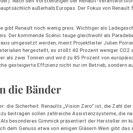
der). Nach den Vorstellungen der Renault-Verantwortli
 hauptsächlich außerhalb Europas. Der Fokus von Renault 
nte gibt Renault noch wenig preis. Wichtiger als Ladegesc
reis. Der kommende Scénic tauge gleichwohl als Paradebei
xis umgesetzt werden, meint Projektleiter Julien Poirie
erialien hergestellt, es stößt 40 Prozent weniger CO2 
ger als zwei Tonnen und wird zu 85 Prozent von europäis
he gesteigerte Effizienz nicht nur im Betrieb, sondern a
an die Bänder
: die Sicherheit. Renaults „Vision Zero” ist, die Zahl der 
azu beitragen sollen zahlreiche Assistenzsysteme, die n
 Als besonderes Gimmick präsentiert der Hersteller im k
ach dem Genuss etwa von einigen Gläsern Wein gibt das 