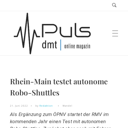
Puls Magazin
Rhein-Main testet autonome
Zukunft der Mobilität
Robo-Shuttles
21. Juni 2022
by
Redaktion
Wandel
Als Ergänzung zum ÖPNV startet der RMV im
kommenden Jahr einen Test mit autonomen