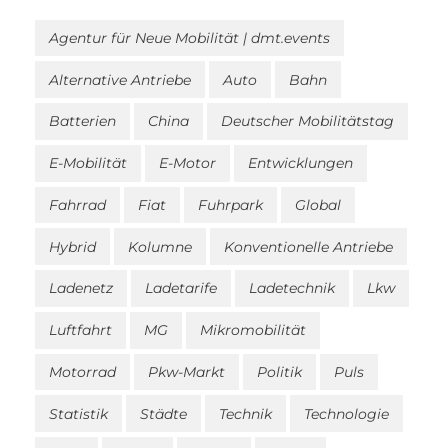
Agentur für Neue Mobilität | dmt.events
Alternative Antriebe
Auto
Bahn
Batterien
China
Deutscher Mobilitätstag
E-Mobilität
E-Motor
Entwicklungen
Fahrrad
Fiat
Fuhrpark
Global
Hybrid
Kolumne
Konventionelle Antriebe
Ladenetz
Ladetarife
Ladetechnik
Lkw
Luftfahrt
MG
Mikromobilität
Motorrad
Pkw-Markt
Politik
Puls
Statistik
Städte
Technik
Technologie