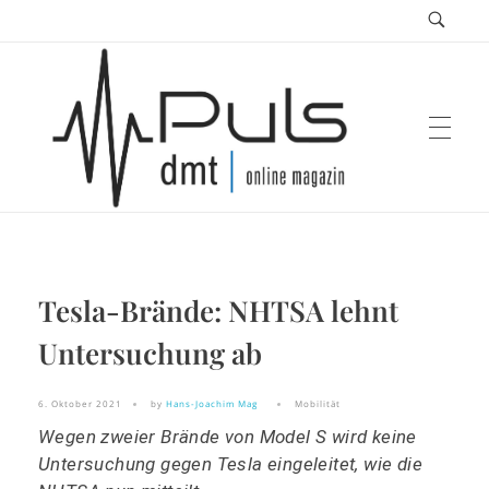
Puls Magazin
Tesla-Brände: NHTSA lehnt
Zukunft der Mobilität
Untersuchung ab
6. Oktober 2021
by
Hans-Joachim Mag
Mobilität
Wegen zweier Brände von Model S wird keine
Untersuchung gegen Tesla eingeleitet, wie die