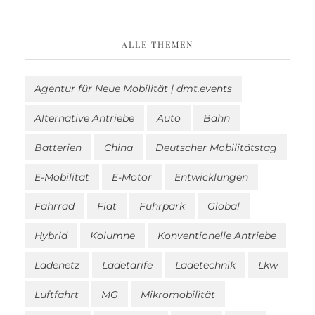
ALLE THEMEN
Agentur für Neue Mobilität | dmt.events
Alternative Antriebe
Auto
Bahn
Batterien
China
Deutscher Mobilitätstag
E-Mobilität
E-Motor
Entwicklungen
Fahrrad
Fiat
Fuhrpark
Global
Hybrid
Kolumne
Konventionelle Antriebe
Ladenetz
Ladetarife
Ladetechnik
Lkw
Luftfahrt
MG
Mikromobilität