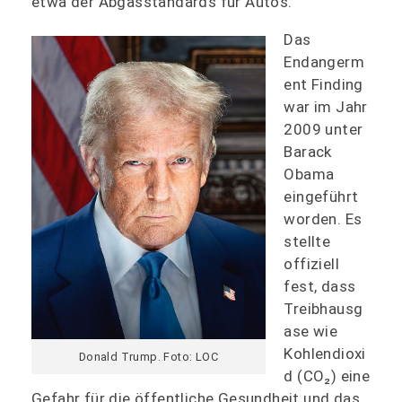
etwa der Abgasstandards für Autos.
Das
Endangerm
ent Finding
war im Jahr
2009 unter
Barack
Obama
eingeführt
worden. Es
stellte
offiziell
fest, dass
Treibhausg
ase wie
Kohlendioxi
Donald Trump. Foto: LOC
d (CO₂) eine
Gefahr für die öffentliche Gesundheit und das