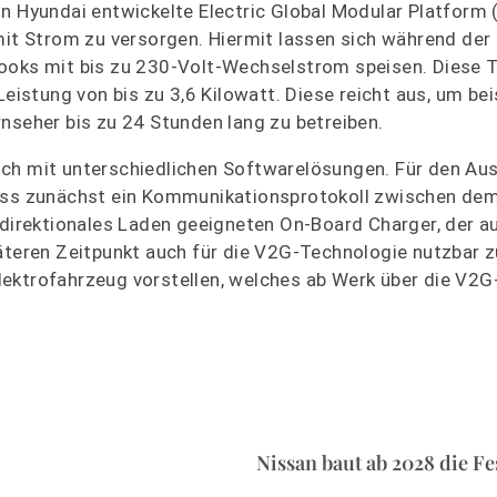
on Hyundai entwickelte Electric Global Modular Platform
mit Strom zu versorgen. Hiermit lassen sich während der
books mit bis zu 230-Volt-Wechselstrom speisen. Diese 
Leistung von bis zu 3,6 Kilowatt. Diese reicht aus, um be
nseher bis zu 24 Stunden lang zu betreiben.
och mit unterschiedlichen Softwarelösungen. Für den Au
ss zunächst ein Kommunikationsprotokoll zwischen de
idirektionales Laden geeigneten On-Board Charger, der a
päteren Zeitpunkt auch für die V2G-Technologie nutzbar 
lektrofahrzeug vorstellen, welches ab Werk über die V2
Nissan baut ab 2028 die Fes