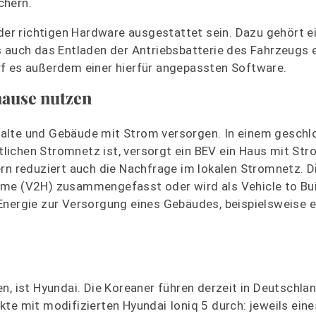
chern.
r richtigen Hardware ausgestattet sein. Dazu gehört e
s auch das Entladen der Antriebsbatterie des Fahrzeugs 
rf es außerdem einer hierfür angepassten Software.
hause nutzen
halte und Gebäude mit Strom versorgen. In einem gesch
lichen Stromnetz ist, versorgt ein BEV ein Haus mit Str
ern reduziert auch die Nachfrage im lokalen Stromnetz. 
ome (V2H) zusammengefasst oder wird als Vehicle to Bui
Energie zur Versorgung eines Gebäudes, beispielsweise e
n, ist Hyundai. Die Koreaner führen derzeit in Deutschla
kte mit modifizierten Hyundai Ioniq 5 durch: jeweils ein