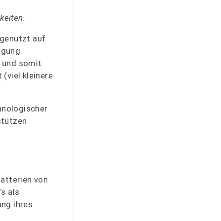
keiten.
ngenutzt auf
orgung
r und somit
(viel kleinere
chnologischer
stützen
atterien von
s als
ung ihres