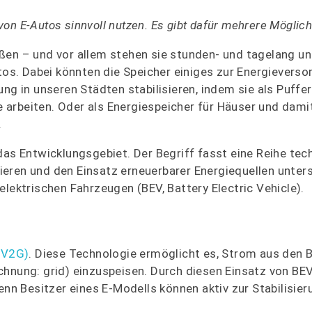
n E-Autos sinnvoll nutzen. Es gibt dafür mehrere Möglich
ßen – und vor allem stehen sie stunden- und tagelang u
utos. Dabei könnten die Speicher einiges zur Energievers
ung in unseren Städten stabilisieren, indem sie als Puffe
rbeiten. Oder als Energiespeicher für Häuser und damit 
.
das Entwicklungsgebiet. Der Begriff fasst eine Reihe te
eren und den Einsatz erneuerbarer Energiequellen unter
lektrischen Fahrzeugen (BEV, Battery Electric Vehicle).
 (V2G)
. Diese Technologie ermöglicht es, Strom aus den B
chnung: grid) einzuspeisen. Durch diesen Einsatz von BEV
enn Besitzer eines E-Modells können aktiv zur Stabilisier