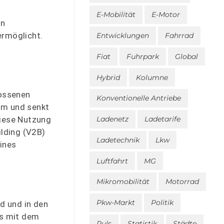
E-Mobilität
E-Motor
in
ermöglicht.
Entwicklungen
Fahrrad
Fiat
Fuhrpark
Global
Hybrid
Kolumne
lossenen
Konventionelle Antriebe
om und senkt
Ladenetz
Ladetarife
Diese Nutzung
lding (V2B)
Ladetechnik
Lkw
ines
Luftfahrt
MG
Mikromobilität
Motorrad
Pkw-Markt
Politik
nd und in den
es mit dem
Puls
Statistik
Städte