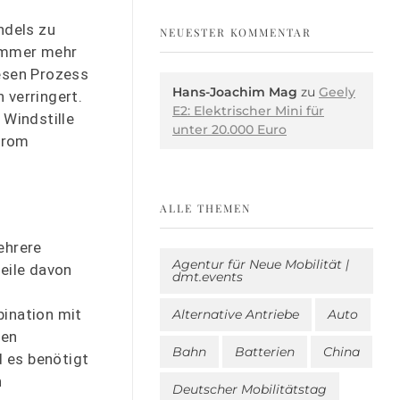
ndels zu
NEUESTER KOMMENTAR
 immer mehr
iesen Prozess
Hans-Joachim Mag
zu
Geely
 verringert.
E2: Elektrischer Mini für
Windstille
unter 20.000 Euro
trom
ALLE THEMEN
ehrere
Agentur für Neue Mobilität |
Teile davon
dmt.events
ination mit
Alternative Antriebe
Auto
den
Bahn
Batterien
China
d es benötigt
n
Deutscher Mobilitätstag