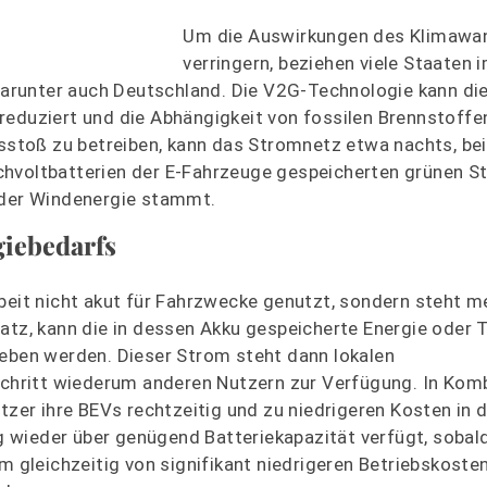
Um die Auswirkungen des Klimawa
verringern, beziehen viele Staaten
, darunter auch Deutschland. Die V2G-Technologie kann d
reduziert und die Abhängigkeit von fossilen Brennstoffen
toß zu betreiben, kann das Stromnetz etwa nachts, bei 
chvoltbatterien der E-Fahrzeuge gespeicherten grünen S
 oder Windenergie stammt.
giebedarfs
rbeit nicht akut für Fahrzwecke genutzt, sondern steht m
atz, kann die in dessen Akku gespeicherte Energie oder 
geben werden. Dieser Strom steht dann lokalen
hritt wiederum anderen Nutzern zur Verfügung. In Komb
tzer ihre BEVs rechtzeitig und zu niedrigeren Kosten in 
 wieder über genügend Batteriekapazität verfügt, sobal
m gleichzeitig von signifikant niedrigeren Betriebskoste