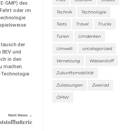
 (E-GMP) des
 Fahrt oder im
Technik
Technologie
Technologie
Tests
Travel
Trucks
ispielsweise
Tunen
Umdenken
stausch der
Umwelt
uncategorized
m BEV und
uch in den
Vernetzung
Wasserstoff
zu machen.
Zukunftsmobilität
G-Technologie
Zulassungen
Zweirad
ÖPNV
Next News
tstoffbatterie