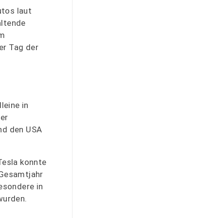
tos laut
altende
im
er Tag der
leine in
er
und den USA
Tesla konnte
 Gesamtjahr
esondere in
wurden.