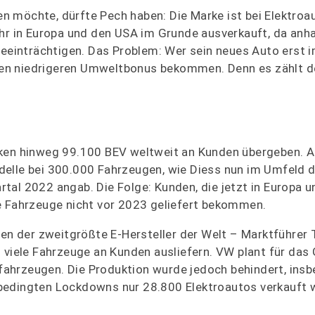
 möchte, dürfte Pech haben: Die Marke ist bei Elektroau
ahr in Europa und den USA im Grunde ausverkauft, da anh
beeinträchtigen. Das Problem: Wer sein neues Auto erst 
en niedrigeren Umweltbonus bekommen. Denn es zählt d
ken hinweg 99.100 BEV weltweit an Kunden übergeben. Al
delle bei 300.000 Fahrzeugen, wie Diess nun im Umfeld d
tal 2022 angab. Die Folge: Kunden, die jetzt in Europa 
e Fahrzeuge nicht vor 2023 geliefert bekommen.
 der zweitgrößte E-Hersteller der Welt – Marktführer 
o viele Fahrzeuge an Kunden ausliefern. VW plant für das
ahrzeugen. Die Produktion wurde jedoch behindert, insb
bedingten Lockdowns nur 28.800 Elektroautos verkauft 