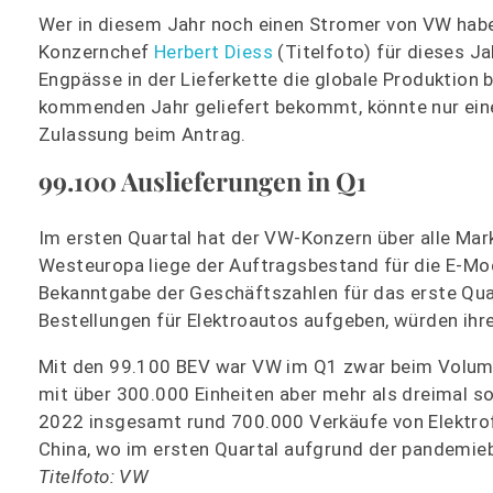
Wer in diesem Jahr noch einen Stromer von VW haben
Konzernchef
Herbert Diess
(Titelfoto) für dieses J
Engpässe in der Lieferkette die globale Produktion 
kommenden Jahr geliefert bekommt, könnte nur ein
Zulassung beim Antrag.
99.100 Auslieferungen in Q1
Im ersten Quartal hat der VW-Konzern über alle Mar
Westeuropa liege der Auftragsbestand für die E-Mo
Bekanntgabe der Geschäftszahlen für das erste Quar
Bestellungen für Elektroautos aufgeben, würden ihr
Mit den 99.100 BEV war VW im Q1 zwar beim Volumen
mit über 300.000 Einheiten aber mehr als dreimal s
2022 insgesamt rund 700.000 Verkäufe von Elektrof
China, wo im ersten Quartal aufgrund der pandemie
Titelfoto: VW