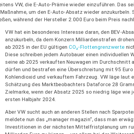
seitens VW, die E-Auto-Prämie wieder einzuführen. Das sei
 Maßnahme, um den E-Auto-Absatz wieder anzukurbeln. S
eßen, während der Hersteller 2.000 Euro beim Preis nach
VW hat ein besonderes Interesse daran, den BEV-Absa
anzukurbeln, da dem Konzern Milliardenstrafen drohen
ab 2025 in der EU gültigen
CO₂-Flottengrenzwerte
nich
Diese schreiben jedem Autobauer einen individuellen W
seine ab 2025 verkauften Neuwagen im Durchschnitt 
dürfen und bestrafen eine Überschreitung mit 95 Eur
Kohlendioxid und verkauftem Fahrzeug. VW läge laut e
Schätzung des Marktbeobachters Dataforce 28 Gram
Zielmarke, wenn der Absatz 2025 so niedrig läge wie j
ersten Halbjahr 2024.
Aber VW sucht auch an anderen Stellen nach Sparpoten
meldete nun das „manager magazin“, dass man erwägt
Investitionen in der nächsten Mittelfristplanung um r