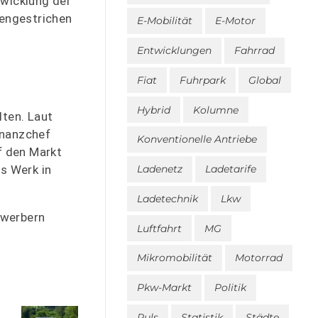
twicklung der
mengestrichen
E-Mobilität
E-Motor
Entwicklungen
Fahrrad
Fiat
Fuhrpark
Global
Hybrid
Kolumne
lten. Laut
inanzchef
Konventionelle Antriebe
f den Markt
s Werk in
Ladenetz
Ladetarife
Ladetechnik
Lkw
ewerbern
Luftfahrt
MG
Mikromobilität
Motorrad
Pkw-Markt
Politik
Puls
Statistik
Städte