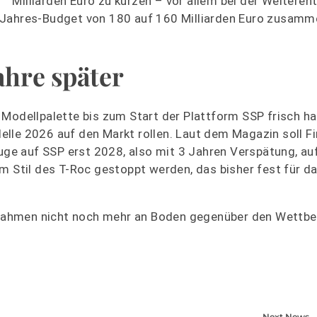
Milliarden Euro zu kürzen – vor allem bei der Weiteren
f-Jahres-Budget von 180 auf 160 Milliarden Euro zusam
ahre später
Modellpalette bis zum Start der Plattform SSP frisch ha
lle 2026 auf den Markt rollen. Laut dem Magazin soll F
euge auf SSP erst 2028, also mit 3 Jahren Verspätung, au
m Stil des T-Roc gestoppt werden, das bisher fest für da
Maßnahmen nicht noch mehr an Boden gegenüber den Wettb
Next News