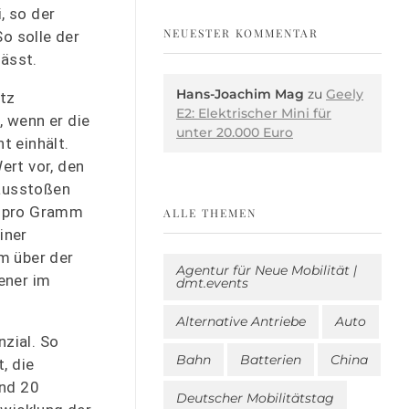
, so der
NEUESTER KOMMENTAR
o solle der
lässt.
Hans-Joachim Mag
zu
Geely
tz
E2: Elektrischer Mini für
, wenn er die
unter 20.000 Euro
t einhält.
ert vor, den
ausstoßen
o pro Gramm
ALLE THEMEN
iner
m über der
Agentur für Neue Mobilität |
ener im
dmt.events
Alternative Antriebe
Auto
zial. So
Bahn
Batterien
China
, die
und 20
Deutscher Mobilitätstag