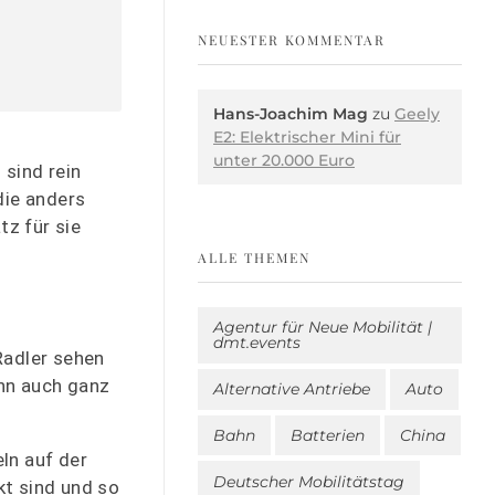
NEUESTER KOMMENTAR
Hans-Joachim Mag
zu
Geely
E2: Elektrischer Mini für
unter 20.000 Euro
sind rein
die anders
tz für sie
ALLE THEMEN
Agentur für Neue Mobilität |
dmt.events
Radler sehen
enn auch ganz
Alternative Antriebe
Auto
Bahn
Batterien
China
ln auf der
Deutscher Mobilitätstag
kt sind und so