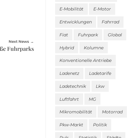
E-Mobilität
E-Motor
Entwicklungen
Fahrrad
Fiat
Fuhrpark
Global
Next News
Hybrid
Kolumne
roße Fuhrparks
Konventionelle Antriebe
Ladenetz
Ladetarife
Ladetechnik
Lkw
Luftfahrt
MG
Mikromobilität
Motorrad
Pkw-Markt
Politik
Puls
Statistik
Städte