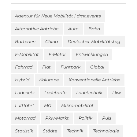
Agentur für Neue Mobilität | dmt.events
Alternative Antriebe
Auto
Bahn
Batterien
China
Deutscher Mobilitätstag
E-Mobilität
E-Motor
Entwicklungen
Fahrrad
Fiat
Fuhrpark
Global
Hybrid
Kolumne
Konventionelle Antriebe
Ladenetz
Ladetarife
Ladetechnik
Lkw
Luftfahrt
MG
Mikromobilität
Motorrad
Pkw-Markt
Politik
Puls
Statistik
Städte
Technik
Technologie