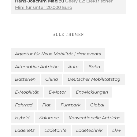
Hans-Joachim Mag
zu
Geely E2: Elektrischer
Mini für unter 20.000 Euro
ALLE THEMEN
Agentur für Neue Mobilität | dmt.events
Alternative Antriebe
Auto
Bahn
Batterien
China
Deutscher Mobilitätstag
E-Mobilität
E-Motor
Entwicklungen
Fahrrad
Fiat
Fuhrpark
Global
Hybrid
Kolumne
Konventionelle Antriebe
Ladenetz
Ladetarife
Ladetechnik
Lkw