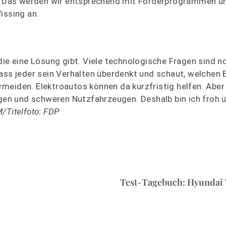
st. Das werden wir entsprechend mit Förderprogrammen 
issing an.
die eine Lösung gibt. Viele technologische Fragen sind n
ass jeder sein Verhalten überdenkt und schaut, welchen B
meiden. Elektroautos können da kurzfristig helfen. Aber 
ugen und schweren Nutzfahrzeugen. Deshalb bin ich froh 
/Titelfoto: FDP
Test-Tagebuch: Hyundai