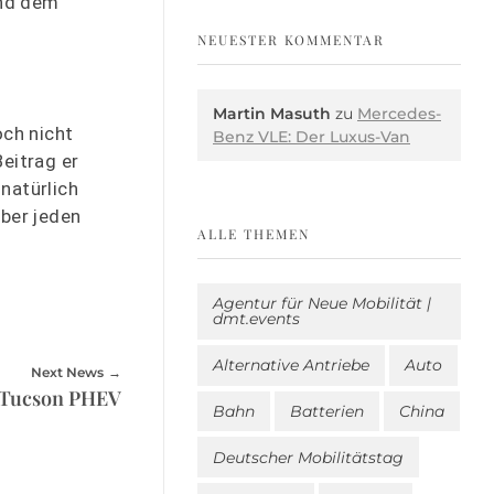
und dem
NEUESTER KOMMENTAR
Martin Masuth
zu
Mercedes-
och nicht
Benz VLE: Der Luxus-Van
eitrag er
natürlich
über jeden
ALLE THEMEN
Agentur für Neue Mobilität |
dmt.events
Alternative Antriebe
Auto
Next News
 Tucson PHEV
Bahn
Batterien
China
Deutscher Mobilitätstag