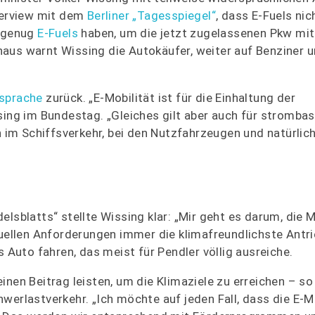
nterview mit dem
Berliner „Tagesspiegel“
, dass E-Fuels ni
t genug
E-Fuels
haben, um die jetzt zugelassenen Pkw mit
aus warnt Wissing die Autokäufer, weiter auf Benziner u
sprache
zurück. „E-Mobilität ist für die Einhaltung der
sing im Bundestag. „Gleiches gilt aber auch für strombas
ch im Schiffsverkehr, bei den Nutzfahrzeugen und natürlic
elsblatts“ stellte Wissing klar: „Mir geht es darum, di
duellen Anforderungen immer die klimafreundlichste Antr
s Auto fahren, das meist für Pendler völlig ausreiche.
inen Beitrag leisten, um die Klimaziele zu erreichen – so
werlastverkehr. „Ich möchte auf jeden Fall, dass die E-Mo