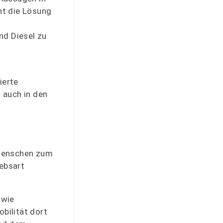
cht die Lösung
nd Diesel zu
ierte
h auch in den
e Menschen zum
iebsart
 wie
bilität dort