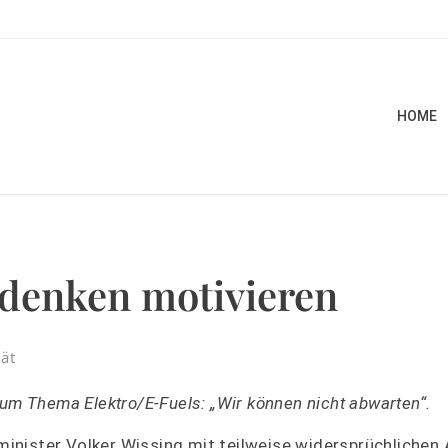
HOME
hdenken motivieren
tät
zum Thema Elektro/E-Fuels: „Wir können nicht abwarten“.
inister Volker Wissing mit teilweise widersprüchlichen