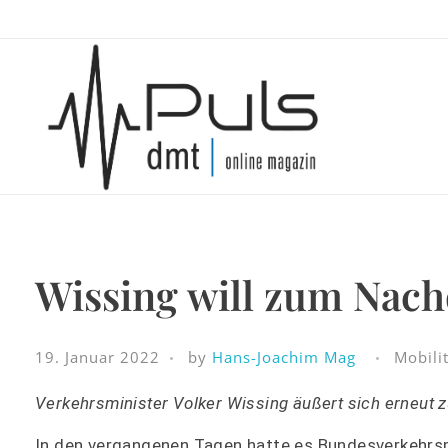
Puls Magazin
Zukunft der Mobilität
Wissing will zum Nac
19. Januar 2022
by
Hans-Joachim Mag
Mobili
Verkehrsminister Volker Wissing äußert sich erneut 
In den vergangenen Tagen hatte es Bundesverkehrsm