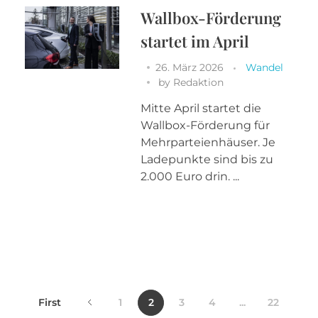
Wallbox-Förderung
startet im April
26. März 2026
Wandel
by
Redaktion
Mitte April startet die
Wallbox-Förderung für
Mehrparteienhäuser. Je
Ladepunkte sind bis zu
2.000 Euro drin. ...
First
1
2
3
4
...
22