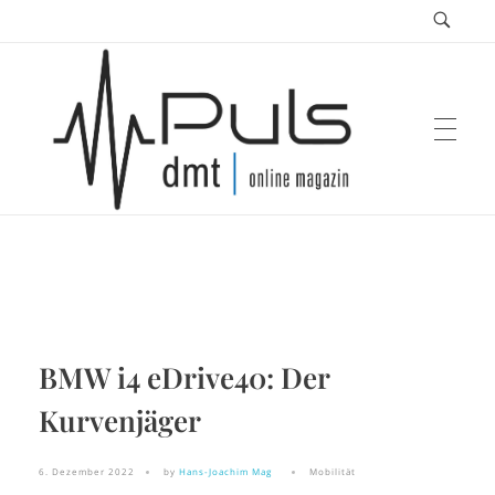
Puls Magazin
Zukunft der Mobilität
BMW i4 eDrive40: Der
Kurvenjäger
6. Dezember 2022
by
Hans-Joachim Mag
Mobilität