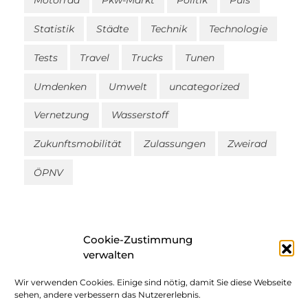
Motorrad
Pkw-Markt
Politik
Puls
Statistik
Städte
Technik
Technologie
Tests
Travel
Trucks
Tunen
Umdenken
Umwelt
uncategorized
Vernetzung
Wasserstoff
Zukunftsmobilität
Zulassungen
Zweirad
ÖPNV
Cookie-Zustimmung
verwalten
Wir verwenden Cookies. Einige sind nötig, damit Sie diese Webseite
Impressum
sehen, andere verbessern das Nutzererlebnis.