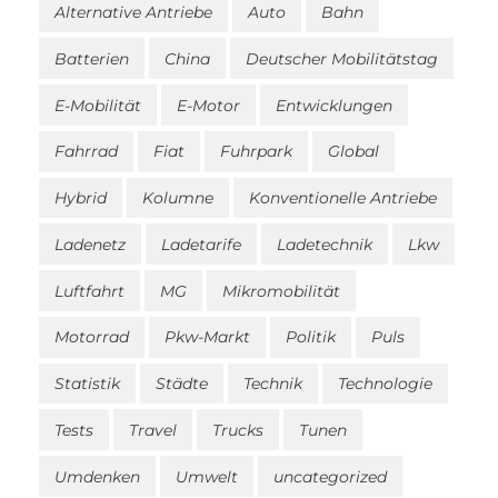
Alternative Antriebe
Auto
Bahn
Batterien
China
Deutscher Mobilitätstag
E-Mobilität
E-Motor
Entwicklungen
Fahrrad
Fiat
Fuhrpark
Global
Hybrid
Kolumne
Konventionelle Antriebe
Ladenetz
Ladetarife
Ladetechnik
Lkw
Luftfahrt
MG
Mikromobilität
Motorrad
Pkw-Markt
Politik
Puls
Statistik
Städte
Technik
Technologie
Tests
Travel
Trucks
Tunen
Umdenken
Umwelt
uncategorized