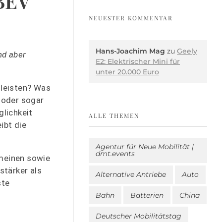
BEV
NEUESTER KOMMENTAR
Hans-Joachim Mag
zu
Geely
nd aber
E2: Elektrischer Mini für
unter 20.000 Euro
 leisten? Was
- oder sogar
glichkeit
ALLE THEMEN
ibt die
Agentur für Neue Mobilität |
dmt.events
meinen sowie
stärker als
Alternative Antriebe
Auto
ste
Bahn
Batterien
China
Deutscher Mobilitätstag