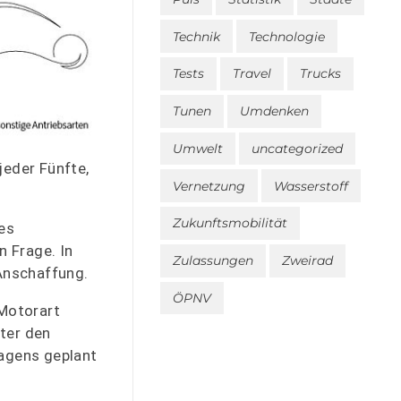
Technik
Technologie
Tests
Travel
Trucks
Tunen
Umdenken
Umwelt
uncategorized
jeder Fünfte,
Vernetzung
Wasserstoff
Zukunftsmobilität
es
 Frage. In
Zulassungen
Zweirad
 Anschaffung.
ÖPNV
 Motorart
ter den
agens geplant