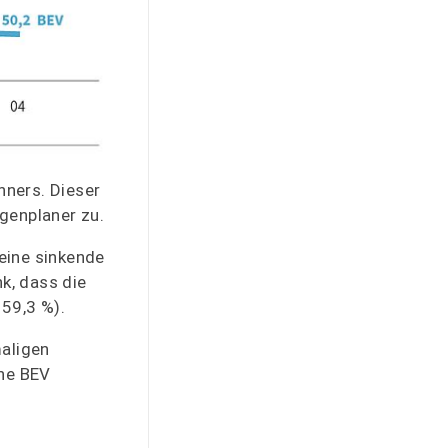
nners. Dieser
genplaner zu.
eine sinkende
k, dass die
 59,3 %).
maligen
ene BEV