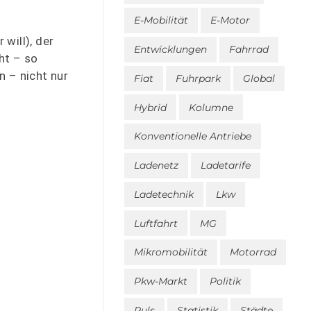
E-Mobilität
E-Motor
will), der
Entwicklungen
Fahrrad
ht – so
 – nicht nur
Fiat
Fuhrpark
Global
Hybrid
Kolumne
Konventionelle Antriebe
Ladenetz
Ladetarife
Ladetechnik
Lkw
Luftfahrt
MG
Mikromobilität
Motorrad
Pkw-Markt
Politik
Puls
Statistik
Städte