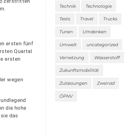
 zerstritten
Technik
Technologie
um.
Tests
Travel
Trucks
Tunen
Umdenken
en ersten fünf
Umwelt
uncategorized
rsten Quartal
Vernetzung
Wasserstoff
ie ersten
Zukunftsmobilität
der wegen
Zulassungen
Zweirad
ÖPNV
grundlegend
nn die hohe
 sie das