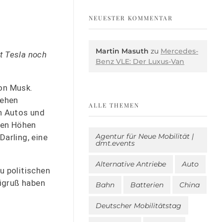
NEUESTER KOMMENTAR
Martin Masuth
zu
Mercedes-
st Tesla noch
Benz VLE: Der Luxus-Van
lon Musk.
sehen
ALLE THEMEN
n Autos und
men Höhen
Agentur für Neue Mobilität |
Darling, eine
dmt.events
Alternative Antriebe
Auto
u politischen
igruß haben
Bahn
Batterien
China
Deutscher Mobilitätstag