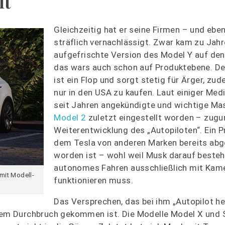
lt
Gleichzeitig hat er seine Firmen – und ebe
sträflich vernachlässigt. Zwar kam zu Jah
aufgefrischte Version des Model Y auf den
das wars auch schon auf Produktebene. D
ist ein Flop und sorgt stetig für Ärger, zud
nur in den USA zu kaufen. Laut einiger Medi
seit Jahren angekündigte und wichtige M
Model 2
zuletzt eingestellt worden – zugu
Weiterentwicklung des „Autopiloten“. Ein Pr
dem Tesla von anderen Marken bereits ab
worden ist – wohl weil Musk darauf besteh
autonomes Fahren ausschließlich mit Kam
mit Modell-
funktionieren muss.
Das Versprechen, das bei ihm „Autopilot hei
inem Durchbruch gekommen ist. Die Modelle Model X und S