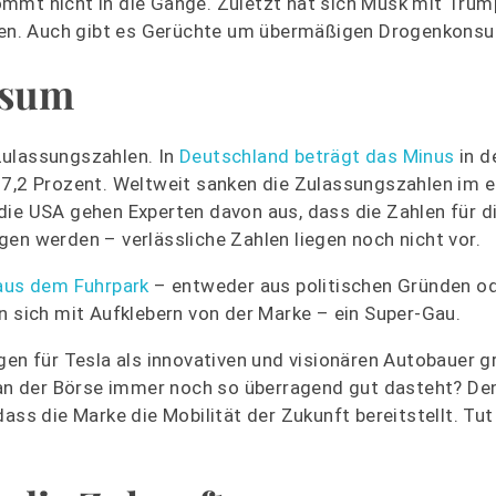
mmt nicht in die Gänge. Zuletzt hat sich Musk mit Trump
en. Auch gibt es Gerüchte um übermäßigen Drogenkons
nsum
Zulassungszahlen. In
Deutschland beträgt das Minus
in d
37,2 Prozent. Weltweit sanken die Zulassungszahlen im e
die USA gehen Experten davon aus, dass die Zahlen für d
en werden – verlässliche Zahlen liegen noch nicht vor.
aus dem Fuhrpark
– entweder aus politischen Gründen o
n sich mit Aufklebern von der Marke – ein Super-Gau.
gen für Tesla als innovativen und visionären Autobauer 
a an der Börse immer noch so überragend gut dasteht? De
ass die Marke die Mobilität der Zukunft bereitstellt. Tut