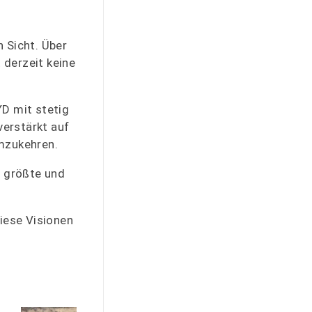
 Sicht. Über
 derzeit keine
YD mit stetig
verstärkt auf
umzukehren.
s größte und
iese Visionen