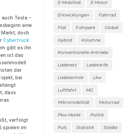
E-Mobilität
E-Motor
Entwicklungen
Fahrrad
n auch Tesla –
resbeginn eine
Fiat
Fuhrpark
Global
 Markt, doch
er
Cybertruck
Hybrid
Kolumne
em gibt es ihn
Konventionelle Antriebe
en ist das
assenmodell
Ladenetz
Ladetarife
nsten der
ojekt, bei
Ladetechnik
Lkw
gehängt
Luftfahrt
MG
t, dass
eras
Mikromobilität
Motorrad
Pkw-Markt
Politik
ßt, verfolgt
 spielen im
Puls
Statistik
Städte