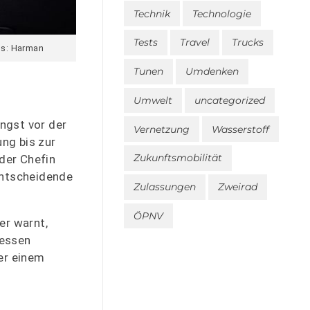
Technik
Technologie
Tests
Travel
Trucks
tos: Harman
Tunen
Umdenken
Umwelt
uncategorized
Angst vor der
Vernetzung
Wasserstoff
ung bis zur
Zukunftsmobilität
 der Chefin
entscheidende
Zulassungen
Zweirad
ÖPNV
er warnt,
dessen
er einem