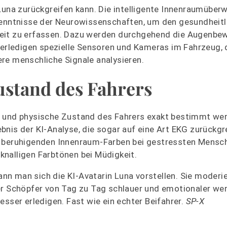
 Luna zurückgreifen kann. Die intelligente Innenraumübe
kenntnisse der Neurowissenschaften, um den gesundheitl
zeit zu erfassen. Dazu werden durchgehend die Augenbe
s erledigen spezielle Sensoren und Kameras im Fahrzeug, 
re menschliche Signale analysieren.
Zustand des Fahrers
e und physische Zustand des Fahrers exakt bestimmt werd
nis der KI-Analyse, die sogar auf eine Art EKG zurückgr
d beruhigenden Innenraum-Farben bei gestressten Mensc
nalligen Farbtönen bei Müdigkeit.
n man sich die KI-Avatarin Luna vorstellen. Sie moderi
er Schöpfer von Tag zu Tag schlauer und emotionaler we
esser erledigen. Fast wie ein echter Beifahrer.
SP-X