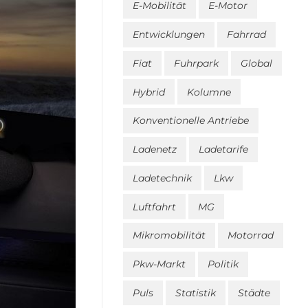
E-Mobilität
E-Motor
Entwicklungen
Fahrrad
Fiat
Fuhrpark
Global
Hybrid
Kolumne
Konventionelle Antriebe
Ladenetz
Ladetarife
Ladetechnik
Lkw
Luftfahrt
MG
Mikromobilität
Motorrad
Pkw-Markt
Politik
Puls
Statistik
Städte