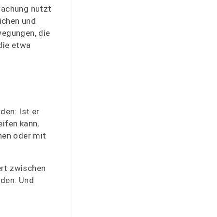
rwachung nutzt
ichen und
wegungen, die
die etwa
en: Ist er
eifen kann,
hen oder mit
ert zwischen
rden. Und