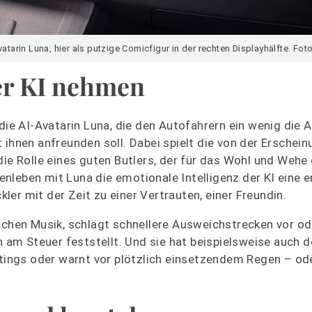
vatarin Luna, hier als putzige Comicfigur in der rechten Displayhälfte. Fo
der KI nehmen
die AI-Avatarin Luna, die den Autofahrern ein wenig die 
hnen anfreunden soll. Dabei spielt die von der Erschein
die Rolle eines guten Butlers, der für das Wohl und Wehe
nleben mit Luna die emotionale Intelligenz der KI eine 
kler mit der Zeit zu einer Vertrauten, einer Freundin.
achen Musik, schlägt schnellere Ausweichstrecken vor od
am Steuer feststellt. Und sie hat beispielsweise auch 
eetings oder warnt vor plötzlich einsetzendem Regen – od