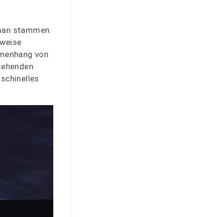
rman stammen.
sweise
mmenhang von
stehenden
aschinelles