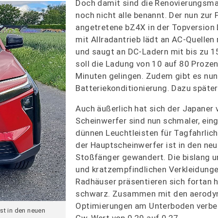
Doch damit sind die Renovierungs
noch nicht alle benannt. Der nun zur
angetretene bZ4X in der Topversion
mit Allradantrieb lädt an AC-Quellen
und saugt an DC-Ladern mit bis zu 1
soll die Ladung von 10 auf 80 Prozen
Minuten gelingen. Zudem gibt es nun
Batteriekonditionierung. Dazu später
Auch äußerlich hat sich der Japaner 
Scheinwerfer sind nun schmaler, ein
dünnen Leuchtleisten für Tagfahrlicht
der Hauptscheinwerfer ist in den ne
Stoßfänger gewandert. Die bislang u
und kratzempfindlichen Verkleidung
Radhäuser präsentieren sich fortan
schwarz. Zusammen mit den aerody
Optimierungen am Unterboden verbes
st in den neuen
Cw-Wert von 0,29 auf 0,27.