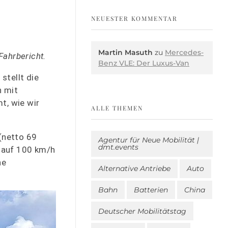
NEUESTER KOMMENTAR
Martin Masuth
zu
Mercedes-
Fahrbericht.
Benz VLE: Der Luxus-Van
 stellt die
h mit
t, wie wir
ALLE THEMEN
(netto 69
Agentur für Neue Mobilität |
dmt.events
 auf 100 km/h
ne
Alternative Antriebe
Auto
Bahn
Batterien
China
Deutscher Mobilitätstag