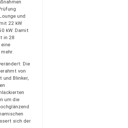
maßnahmen
 Prüfung
 Lounge und
 mit 22 kW
50 kW. Damit
t in 28
 eine
 mehr.
verändert: Die
gerahmt von
 und Blinker,
uen
nlackierten
en um die
 hochglänzend
namischen
sert sich der