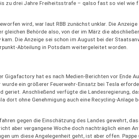
 zu drei Jahre Freiheitsstrafe – qalso fast so viel wie fü
eworfen wird, war laut RBB zunächst unklar. Die Anzeige
r gleichen Behörde also, von der im März die abschließe
y kam. Die Anzeige sei schon im August bei der Staatsan
punkt-Abteilung in Potsdam weitergeleitet worden.
r Gigafactory hat es nach Medien-Berichten vor Ende A
wurde ein größerer Feuerwehr-Einsatz bei Tesla erforder
nd geriet. Anschließend verfügte die Landesregierung, da
sla dort ohne Genehmigung auch eine Recycling-Anlage b
rfahren gegen die Einschätzung des Landes gewehrt, das
icht aber vergangene Woche doch nachträglich einen Ant
ungen um diese Angelegenheit geht, ist aber offen. Pappe