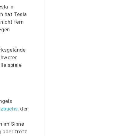
sla in
n hat Tesla
nicht fern
egen
erksgelände
chwerer
le spiele
angels
tzbuchs
, der
n im Sinne
 oder trotz