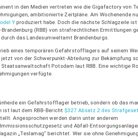
nent in den Medien vertreten wie die Gigafactory von Te
nehmigungen, ambitionierte Zeitpläne. Am Wochenende nu
odel Y
produziert habe. Doch die nächste Schlagzeile ist 
-Brandenburg (RBB) von strafrechtlichen Ermittlungen g
ge durch das Landesumweltamt Brandenburgs.
trieb eines temporären Gefahrstofflagers auf seinem W
 jetzt von der Schwerpunkt-Abteilung zur Bekämpfung s
e Staatsanwaltschaft Potsdam laut RBB. Eine wichtige Rol
nehmigungen verfügte.
Grünheide ein Gefahrstofflager betrieb, sondern ob das m
h ist laut dem RBB-Bericht
$327 Absatz 2 des Strafgese
stellt. Angesprochen werden darin unter anderem
Immissionsschutzgesetz und Abfall-Entsorgungsanlage
Magazin „Teslamag“ berichtet. Wer sie ohne Genehmigung