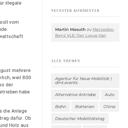
r illegale
NEUESTER KOMMENTAR
 soll vom
nde
Martin Masuth
zu
Mercedes-
Benz VLE: Der Luxus-Van
waltschaft
ALLE THEMEN
ugust mehrere
lich, weil 800
Agentur für Neue Mobilität |
dmt.events
ss der
etrieben habe
Alternative Antriebe
Auto
Bahn
Batterien
China
s die Anlage
rag dafür. Ob
Deutscher Mobilitätstag
 und Holz aus