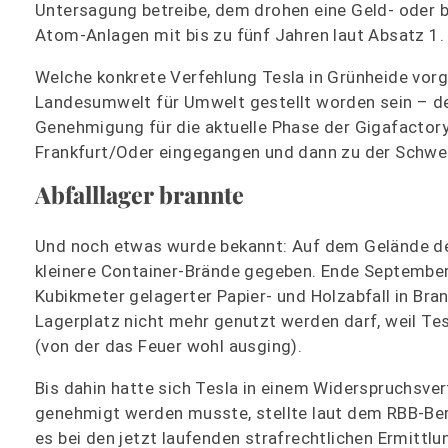
Untersagung betreibe, dem drohen eine Geld- oder bis
Atom-Anlagen mit bis zu fünf Jahren laut Absatz 1.
Welche konkrete Verfehlung Tesla in Grünheide vorg
Landesumwelt für Umwelt gestellt worden sein – de
Genehmigung für die aktuelle Phase der Gigafactor
Frankfurt/Oder eingegangen und dann zu der Schwer
Abfalllager brannte
Und noch etwas wurde bekannt: Auf dem Gelände de
kleinere Container-Brände gegeben. Ende September 
Kubikmeter gelagerter Papier- und Holzabfall in Bra
Lagerplatz nicht mehr genutzt werden darf, weil Te
(von der das Feuer wohl ausging).
Bis dahin hatte sich Tesla in einem Widerspruchsve
genehmigt werden musste, stellte laut dem RBB-Ber
es bei den jetzt laufenden strafrechtlichen Ermittl