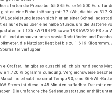
ier starten die Preise bei 55.845 Euro/66.500 Euro für d
ibt es eine Einheitslösung mit 77 kWh, die bis zu 317 K
 Ladeleistung lassen sich hier an einer Schnellladestat
t es nur etwas über eine halbe Stunde, um die Batterie v
ngsstufen mit 135 kW/184 PS sowie 198 kW/269 PS zur W
en Auf- und Ausbauvarianten sowie Radständen und Dachh
kmeter, die Nutzlast liegt bei bis zu 1.616 Kilogramm. 
purhalter verfügbar.
 e-Crafter. Ihn gibt es ausschließlich als rund sechs Me
ie 1.720 Kilogramm Zuladung. Vergleichsweise beschei
 Maschine erlaubt maximal Tempo 90, eine 36-kWh-Batte
-kW-Strom ist diese in 45 Minuten aufladbar. Der mit d
 haben. Die umfangreiche Serienausstattung enthält unt
.