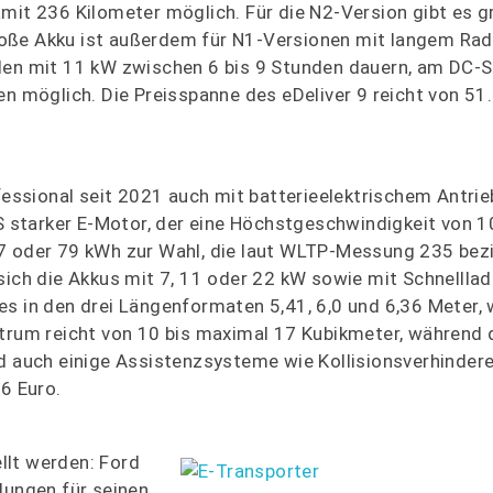
amit 236 Kilometer möglich. Für die N2-Version gibt es g
roße Akku ist außerdem für N1-Versionen mit langem Ra
den mit 11 kW zwischen 6 bis 9 Stunden dauern, am DC-S
en möglich. Die Preisspanne des eDeliver 9 reicht von 5
fessional seit 2021 auch mit batterieelektrischem Antrieb
PS starker E-Motor, der eine Höchstgeschwindigkeit von 
47 oder 79 kWh zur Wahl, die laut WLTP-Messung 235 be
sich die Akkus mit 7, 11 oder 22 kW sowie mit Schnellla
es in den drei Längenformaten 5,41, 6,0 und 6,36 Meter,
um reicht von 10 bis maximal 17 Kubikmeter, während d
nd auch einige Assistenzsysteme wie Kollisionsverhinder
26 Euro.
llt werden: Ford
lungen für seinen