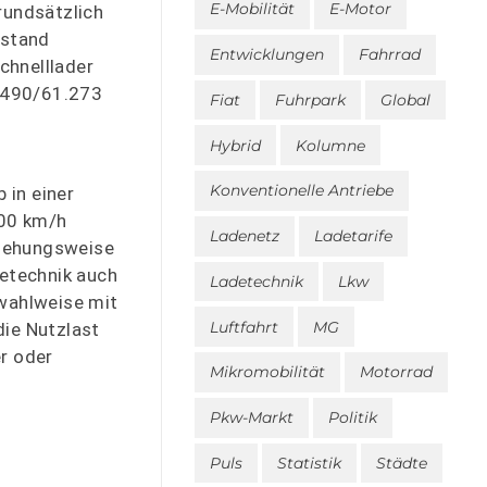
E-Mobilität
E-Motor
rundsätzlich
dstand
Entwicklungen
Fahrrad
chnelllader
1.490/61.273
Fiat
Fuhrpark
Global
Hybrid
Kolumne
Konventionelle Antriebe
 in einer
100 km/h
Ladenetz
Ladetarife
ziehungsweise
detechnik auch
Ladetechnik
Lkw
 wahlweise mit
Luftfahrt
MG
ie Nutzlast
er oder
Mikromobilität
Motorrad
Pkw-Markt
Politik
Puls
Statistik
Städte