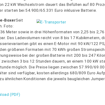
von 22 kW Wechselstrom dauert das Befüllen auf 80 Proz
er starten bei 54.900/65.331 Euro inklusive Batterie.
 e-Boxer
Seit
h. Foto:
,36 Meter sowie in drei Höhenformaten von 2,25 bis 2,76
bar. Das Ladevolumen reicht von 8 bis 17 Kubikmetern, d
sserievarianten gibt es einen E-Motor mit 90 kW/122 PS,
i den größeren Formaten mit 70 kWh großen Stromspeich
hungsweise bei der großen Batterie mit 200 bis 247 Kilo
 zwischen 3 bis 12 Stunden dauern, an einem 100 kW st
r Stunde möglich. Die Preise liegen zwischen 57.990/69.0
er sind verfügbar, kosten allerdings 680/809 Euro Aufpr
zu ähnlichen Konditionen die jeweils baugleichen Jumper 
nload (PDF)