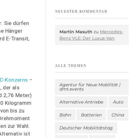
NEUESTER KOMMENTAR
: Sie dürfen
ne Hänger
Martin Masuth
zu
Mercedes-
Benz VLE: Der Luxus-Van
d E-Transit,
ALLE THEMEN
C-Konzerns
–
Agentur für Neue Mobilität |
 der als
dmt.events
d 2,76 Meter)
Alternative Antriebe
Auto
50 Kilogramm
von bis zu
Bahn
Batterien
China
r Drehmoment
en zur Wahl.
Deutscher Mobilitätstag
lternativ ist