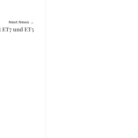
Next News
 ET7 und ET5