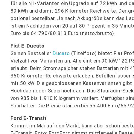
für alle N1-Varianten ein Upgrade auf 72 kWh und d
89 kWh und damit 296 Kilometer Reichweite. Der g
optional bestellbar. Je nach Akkugröße kann das La
ist ein Nachladen von 20 auf 80 Prozent in 35 Minut
Euro bis 64.790/80.813 Euro (netto/brutto).
Fiat E-Ducato
Seinen Bestseller
Ducato
(Titelfoto) bietet Fiat Pro
Vielzahl von Varianten an. Alle eint ein 90 kW/122 
erlaubt. Beim Stromspeicher stehen Batterien mit 
360 Kilometer Reichweite erlauben. Befüllen lassen 
mit 50 kW. Die geschlossenen Kastenvarianten gibt 
Hochdach oder Superhochdach. Das Stauraum-Spektr
von 985 bis 1.910 Kilogramm variiert. Verfügbar si
Spurhalter. Die Preise starten bei 55.400 Euro/65.9
Ford E-Transit
Kommt im Mai auf den Markt, kann aber schon beste
E-Transit. Foto: FordFord nimmt mittlerweile Bestel