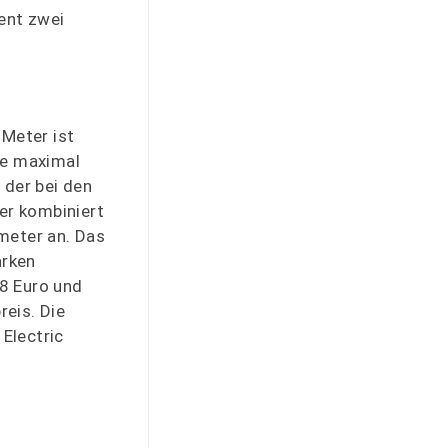
ent zwei
 Meter ist
ie maximal
 der bei den
er kombiniert
meter an. Das
arken
08 Euro und
eis. Die
Electric