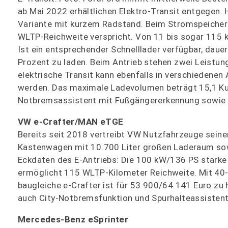
ab Mai 2022 erhältlichen Elektro-Transit entgegen. H
Variante mit kurzem Radstand. Beim Stromspeicher g
WLTP-Reichweite verspricht. Von 11 bis sogar 115 kW
Ist ein entsprechender Schnelllader verfügbar, dauer
Prozent zu laden. Beim Antrieb stehen zwei Leistu
elektrische Transit kann ebenfalls in verschieden
werden. Das maximale Ladevolumen beträgt 15,1 Kubi
Notbremsassistent mit Fußgängererkennung sowie S
VW e-Crafter/MAN eTGE
Bereits seit 2018 vertreibt VW Nutzfahrzeuge seinen
Kastenwagen mit 10.700 Liter großen Laderaum sow
Eckdaten des E-Antriebs: Die 100 kW/136 PS starke
ermöglicht 115 WLTP-Kilometer Reichweite. Mit 40
baugleiche e-Crafter ist für 53.900/64.141 Euro zu
auch City-Notbremsfunktion und Spurhalteassistent
Mercedes-Benz eSprinter