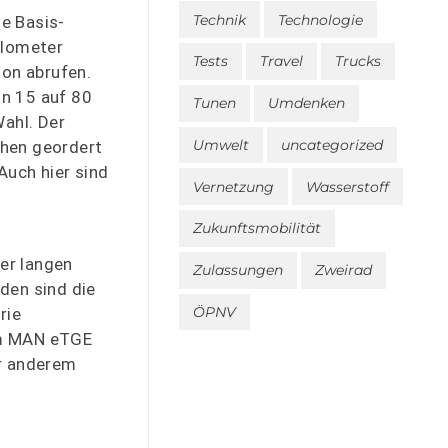
Technik
Technologie
ie Basis-
ilometer
Tests
Travel
Trucks
ion abrufen.
on 15 auf 80
Tunen
Umdenken
ahl. Der
Umwelt
uncategorized
öhen geordert
Auch hier sind
Vernetzung
Wasserstoff
Zukunftsmobilität
ter langen
Zulassungen
Zweirad
den sind die
ÖPNV
rie
em MAN eTGE
er anderem