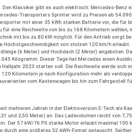
Den Klassiker gibt es auch elektrisch: Mercedes-Benz e
ercedes-Transporters Sprinter wird zu Preisen ab 54.09
nsporter mit einer 35 kWh starken Batterie vor, die für b
 für eine Reichweite von bis zu 168 Kilometern wählen,
chnik mit bis zu 80 kW möglich. Für den Antrieb sorgt be
ne Höchstgeschwindigkeit von stolzen 120 km/h erlaubt.
ardlänge (6 Meter) und Hochdach (2 Meter) angeboten. D
.045 Kilogramm. Dieser Tage hat Mercedes einen Ausbli
Halbjahr 2023 starten soll. Die Reichweite werde sich i
u 120 Kilometern je nach Konfiguration mehr als verdoppe
bauvarianten vom Kastenwagen bis hin zum Fahrgestell fü
 seit mehreren Jahren in der Elektroversion E-Tech als K
,31 und 2,50 Meter) an. Das Ladevolumen reicht von 7,75
amm. Der 57 kW/76 PS starke Motor erlaubt maximal 100 
ie durch eine größeres 52-kWh-Fomat getauscht. Seither