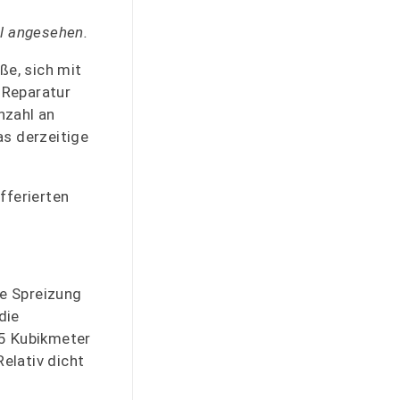
al angesehen.
ße, sich mit
 Reparatur
nzahl an
as derzeitige
fferierten
e Spreizung
die
75 Kubikmeter
elativ dicht