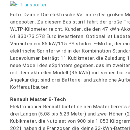
Foto: DaimlerDie elektrische Variante des großen M
angeboten. Zu diesem Basistarif fährt der große Tra
WLTP-Kilometer reicht. Kunden, die den 47 kWh-Akku
61.830/73.578 Euro investieren. Optional ist Ladete
Varianten ein 85 kW/115 PS starker E-Motor, der ei
elektrische Sprinter wird in der Kombination Stand
Ladevolumen beträgt 11 Kubikmeter, die Zuladung 1
neue Modell des eSprinters gegeben, das im zweiten 
mit dem aktuellen Modell (35 kWh) mit seinen bis z
Angekündigt sind drei Batterie- und zahlreiche Auf
Kofferaufbauten.
Renault Master E-Tech
Elektropionier Renault bietet seinen Master bereits
drei Längen (5,08 bis 6,23 Meter) und zwei Höhen (2
Kubikmeter, die Nutzlast von 900 bis 1.053 Kilogr
2021 haben die Franzosen die kleine 33-kWh-Batter