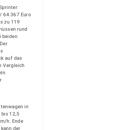
Sprinter:
0/ 64.367 Euro
is zu 119
 müssen rund
i beiden
 Der
as
ck auf das
m Vergleich
ln.
r
astenwagen in
 bis 12,5
km/h. Ende
 kann der