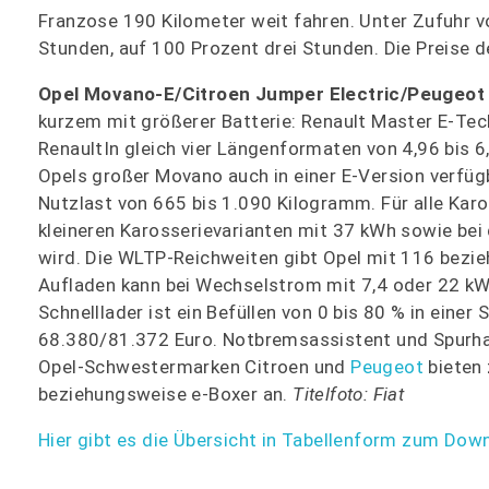
Franzose 190 Kilometer weit fahren. Unter Zufuhr 
Stunden, auf 100 Prozent drei Stunden. Die Preise d
Opel Movano-E/Citroen Jumper Electric/Peugeot
kurzem mit größerer Batterie: Renault Master E-Tec
RenaultIn gleich vier Längenformaten von 4,96 bis 6
Opels großer Movano auch in einer E-Version verfüg
Nutzlast von 665 bis 1.090 Kilogramm. Für alle Karo
kleineren Karosserievarianten mit 37 kWh sowie be
wird. Die WLTP-Reichweiten gibt Opel mit 116 bezie
Aufladen kann bei Wechselstrom mit 7,4 oder 22 kW
Schnelllader ist ein Befüllen von 0 bis 80 % in eine
68.380/81.372 Euro. Notbremsassistent und Spurhalt
Opel-Schwestermarken Citroen und
Peugeot
bieten 
beziehungsweise e-Boxer an.
Titelfoto: Fiat
Hier gibt es die Übersicht in Tabellenform zum Dow