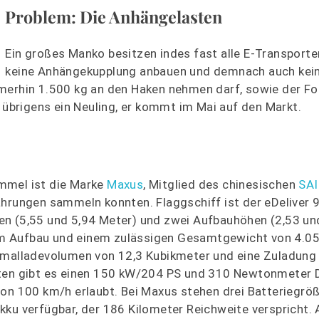
Problem: Die Anhängelasten
Ein großes Manko besitzen indes fast alle E-Transporter
keine Anhängekupplung anbauen und demnach auch kei
merhin 1.500 kg an den Haken nehmen darf, sowie der For
t übrigens ein Neuling, er kommt im Mai auf den Markt.
mmel ist die Marke
Maxus
, Mitglied des chinesischen
SAI
hrungen sammeln konnten. Flaggschiff ist der eDeliver 9,
en (5,55 und 5,94 Meter) und zwei Aufbauhöhen (2,53 un
em Aufbau und einem zulässigen Gesamtgewicht von 4.0
imalladevolumen von 12,3 Kubikmeter und eine Zuladung 
anten gibt es einen 150 kW/204 PS und 310 Newtonmete
von 100 km/h erlaubt. Bei Maxus stehen drei Batteriegröß
ku verfügbar, der 186 Kilometer Reichweite verspricht. A