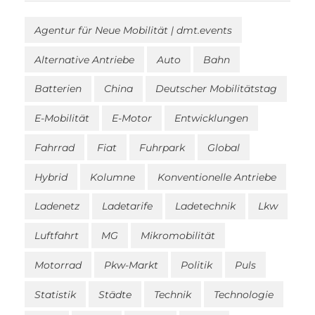
Agentur für Neue Mobilität | dmt.events
Alternative Antriebe
Auto
Bahn
Batterien
China
Deutscher Mobilitätstag
E-Mobilität
E-Motor
Entwicklungen
Fahrrad
Fiat
Fuhrpark
Global
Hybrid
Kolumne
Konventionelle Antriebe
Ladenetz
Ladetarife
Ladetechnik
Lkw
Luftfahrt
MG
Mikromobilität
Motorrad
Pkw-Markt
Politik
Puls
Statistik
Städte
Technik
Technologie